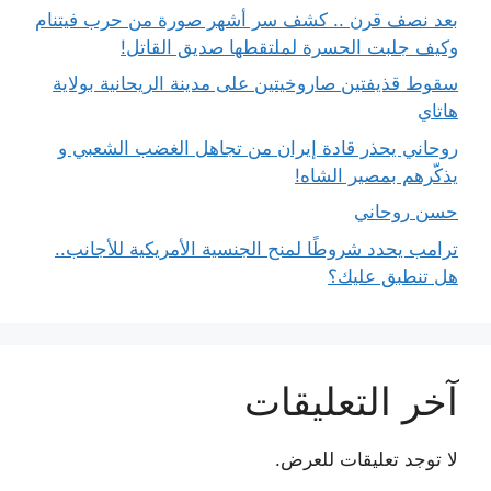
بعد نصف قرن .. كشف سر أشهر صورة من حرب فيتنام
وكيف جلبت الحسرة لملتقطها صديق القاتل!
سقوط قذيفتين صاروخيتين على مدينة الريحانية بولاية
هاتاي
روحاني يحذر قادة إيران من تجاهل الغضب الشعبي و
يذكّرهم بمصير الشاه!
حسن روحاني
ترامب يحدد شروطًا لمنح الجنسية الأمريكية للأجانب..
هل تنطبق عليك؟
آخر التعليقات
لا توجد تعليقات للعرض.