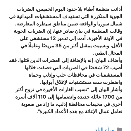
أدانت منظمة أطباء بلا حدود اليوم الخميس، الضربات
الجوية المتكررة التي تستهدف المستشفيات الميدانية في
شمال سوريا والواقعة ضمن مناطق سيطرة المعارضة.
وقالت المنظمة في بيان صادر عنها، إن الضربات الجوية
في الآونة الأخيرة، أدت إلى تدمير 12 مستشفى على
الأقل، وتسببت بمقتل أكثر من 35 مريضًا وعاملًا في
المجال الطبي.
وأضاف البيان، إنه بالإضافة إلى العشرات الذين قتلوا، فقد
أصيب 72 شخصًا في الضربات التي قصفت خلالها
المستشفيات في محافظات حلب وإدلب وحماة
واضطرت ست مستشفيات لإغلاق أبوابها.
وأشار البيان إلى “تسبب الغارات الأخيرة في نزوح أكثر
من 1700 عائلة جديدة وانضمامها إلى 110 آلاف أسرة
أخرى في مخيمات محافظة إدلب، ما زاد من صعوبة
تعامل عمال الإغاثة مع هذه الأعداد الكبيرة”.
التصنيفات
مرآة البلد