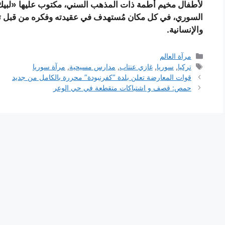
لأطفال مخيم أطمة ذات المذهب السني، مكتوب عليها «لبيك 
السوري، في كل مكان مُستهدف في عقيدته وفكره من قبل تل
والإنسانية.
التصنيفات
مرآة العالم
الوسوم
تركيا
,
سوريا
,
غازي عنتاب
,
مدارس مسيحية
,
مرآة سوريا
قوات المعارضة تعلن بلدة “كفرنبودة” محررة بالكامل من جديد
حمص: قصف و اشتباكات متقطعة في حي الوعر