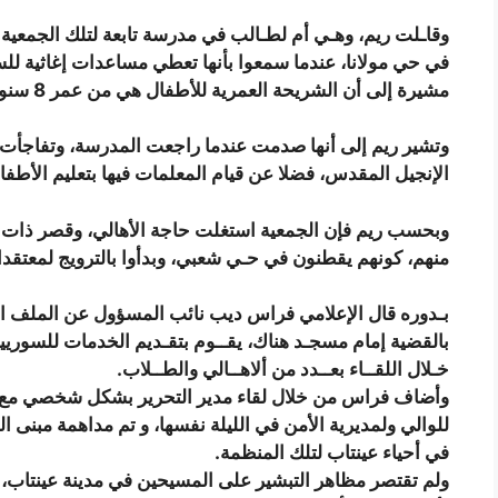
وقاـلت ريم، وهـي أم لطـالب في مدرسة تابعة لتلك الجمعية 
في حي مولانا، عندما سمعوا بأنها تعطي مساعدات إغاثية للسور
مشيرة إلى أن الشريحة العمرية للأطفال هي من عمر 8 سنوات إلى 12 سنة.
وتشير ريم إلى أنها صدمت عندما راجعت المدرسة، وتفاجأت بق
الإنجيل المقدس، فضلا عن قيام المعلمات فيها بتعليم الأط
وبحسب ريم فإن الجمعية استغلت حاجة الأهالي، وقصر ذات ا
منهم، كونهم يقطنون في حـي شعبي، وبدأوا بالترويج لمعتقدات
بـدوره قال الإعلامي فراس ديب نائب المسؤول عن الملف ا
بالقضية إمام مسجـد هناك، يقــوم بتقـديم الخدمات للسوري
خـلال اللقــاء بعــدد من ألاهــالي والطــلاب.
وأضاف فراس من خلال لقاء مدير التحرير بشكل شخصي مع م
للوالي ولمديرية الأمن في الليلة نفسها، و تم مداهمة مبنى 
في أحياء عينتاب لتلك المنظمة.
ولم تقتصر مظاهر التبشير على المسيحين في مدينة عينتاب، 