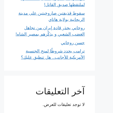
لملتقطها صديق القاتل!
سقوط قذيفتين صاروخيتين على مدينة
الريحانية بولاية هاتاي
روحاني يحذر قادة إيران من تجاهل
الغضب الشعبي و يذكّرهم بمصير الشاه!
حسن روحاني
ترامب يحدد شروطًا لمنح الجنسية
الأمريكية للأجانب.. هل تنطبق عليك؟
آخر التعليقات
لا توجد تعليقات للعرض.