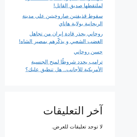
لملتقطها صديق القاتل!
سقوط قذيفتين صاروخيتين على مدينة
الريحانية بولاية هاتاي
روحاني يحذر قادة إيران من تجاهل
الغضب الشعبي و يذكّرهم بمصير الشاه!
حسن روحاني
ترامب يحدد شروطًا لمنح الجنسية
الأمريكية للأجانب.. هل تنطبق عليك؟
آخر التعليقات
لا توجد تعليقات للعرض.