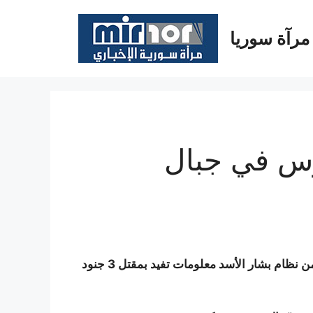
مرآة سوريا
3 جنود روس في جبال
نقت وكالة “رويترز” للأنباء عن مصدر عسكري لبناني مقرب من نظام بشار الأسد معلومات تفيد بمقتل 3 جنود