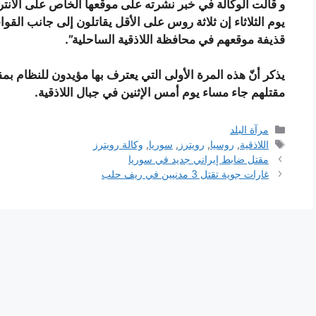
و قالت الوكالة في خبر نشرته على موقعها الخاص على الا
يوم الثلاثاء إن ثلاثة روس على الأقل يقاتلون إلى جانب الق
قذيفة موقعهم في محافظة اللاذقية الساحلية”.
يذكر أنّ هذه المرة الأولى التي يعترف بها مؤيدون للنظام ب
مقتلهم جاء مساء يوم أمس الإثنين في جبال اللاذقية.
التصنيفات
مرآة البلد
الوسوم
اللاذقية
,
روسيا
,
رويترز
,
سوريا
,
وكالة رويترز
مقتل ضابط إيراني جديد في سوريا
غارات جوية تقتل 3 مدنيين في ريف حلب