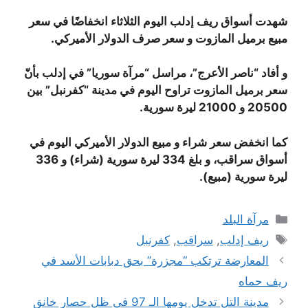
شهدت أسواق ريف إدلب اليوم الثلاثاء انخفاضًا في سعر
مبيع برميل المازوت و سعر صرف الدولار الأميركي.
و أفاد “ناصر الأعرج”، مراسل “مرآة سوريا” في إدلب بأنّ
سعر برميل المازوت تراوح اليوم في مدينة “كفرنبل” بين
20500 و 21000 ليرة سورية.
كما انخفض سعر شراء و مبيع الدولار الأميركي اليوم في
أسواق سراقب، و بلغ 334 ليرة سورية (شراء) و 336
ليرة سورية (مبيع).
التصنيفات
مرآة البلد
الوسوم
ريف إدلب
,
سراقب
,
كفرنبل
المعارضة ترتكب “مجزرة” بحق دبابات الأسد في
ريف حماه
مدينة التل تدخل يومها الـ 97 في ظل حصار خانق