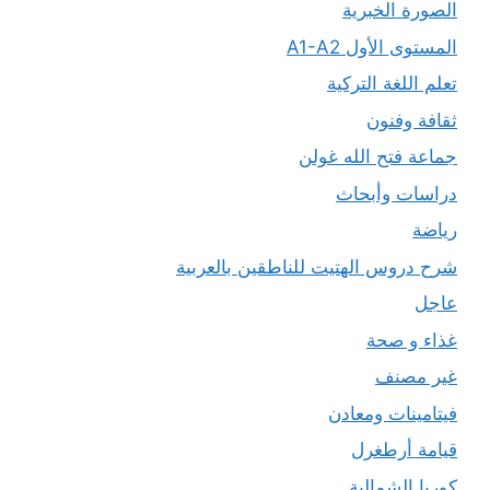
الصورة الخبرية
المستوى الأول A1-A2
تعلم اللغة التركية
ثقافة وفنون
جماعة فتح الله غولن
دراسات وأبحاث
رياضة
شرح دروس الهتيت للناطقين بالعربية
عاجل
غذاء و صحة
غير مصنف
فيتامينات ومعادن
قيامة أرطغرل
كوريا الشمالية