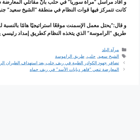
و أفاد مراسل “مرآة سوريا” في حلب بأنّ مقاتلي المعارضة 
كانت تتمركز فيها قوات النظام في منطقة “الشيخ سعيد” جن
و قال:”يحتل معمل الإسمنت موقعًا استراتيجيًا هامًا بالنسبة 
طريق “الراموسة” الذي يتخذه النظام كطريق إمداد رئيسي يك
التصنيفات
مرآة البلد
الوسوم
الشيخ سعيد
,
حلب
,
طريق الراموسة
تضافر جهود الكوادر الطبية في ريف حلب بعد استهداف الطيران الرو
المعارضة تنعي “قاهر دبابات الأسد” في ريف حماه