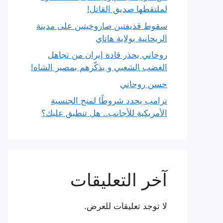
لملتقطها صديق القاتل!
سقوط قذيفتين صاروخيتين على مدينة
الريحانية بولاية هاتاي
روحاني يحذر قادة إيران من تجاهل
الغضب الشعبي و يذكّرهم بمصير الشاه!
حسن روحاني
ترامب يحدد شروطًا لمنح الجنسية
الأمريكية للأجانب.. هل تنطبق عليك؟
آخر التعليقات
لا توجد تعليقات للعرض.