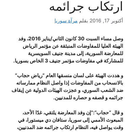
ارتكاب جرائمه
أكتوبر 17, 2016
بقلم
مرآة سوريا
وصل مساء السبت 30 كانون الثاني/يناير 2016، وفد
الهيئة العليا للمفاوضات المنبثقة عن مؤتمر الرياض
للمعارضة السورية، إلى مدينة جنيف السويسرية
للمشاركة في مفاوضات مؤتمر جنيف 3 الخاص بسوريا.
و هددت الهيئة على لسان منسقها العام “رياض حجاب”
بالانسحاب من المفاوضات إذا واصل النظام ممارساته
ضد الشعب السوري، و عجزت الهيئات الدولية عن إيقاف
جرائمه و قصفه و حصاره للمدنيين.
و قال “حجاب”:”إن وفد المعارضة يلتقي، غدًا الأحد،
المبعوث الأممي إلى سوريا، ستافان دي ميستورا، في
وقت يواصل فيه، النظام ارتكاب جرائمه ضد المدنيين،