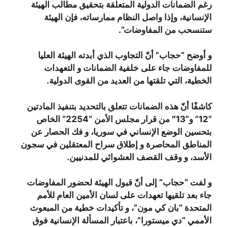
رغم الضمانات الدولية المتعلقة بتحقيق مطالب الهيئة
الإنسانية، وإذا واصل النظام ممارساته، فإن الهيئة
ستنسحب من المفاوضات”.
و أوضح “حجاب” أنّ التجاوب الذي أبدته الهيئة العليا
للمفاوضات جاء على خلفية الضمانات و التعهدات
الخطية، التي تلقتها من العديد من القوى الدولية.
كاشفًا أنّ هذه الضمانات تتعلق بالتحديد بتنفيذ المادتين
“12” و”13″ من قرار مجلس الأمن “2254” الخاص
بتحسين الوضع الإنساني في سوريا، و فك الحصار عن
المناطق المحاصرة و إطلاق سراح المعتقلين في سجون
الأسد، و وقف القصف العشوائي للمدنيين.
و لفت “حجاب” إلى أنّ قبول الهيئة لحضور المفاوضات
جاء بعد تلقيها تعهدات على لسان الأمين العام للأمم
المتحدة “بان كي مون”، و تأكيدات خطية من المبعوث
الأممي “دي ميستورا”، باعتبار المسألة الإنسانية فوق