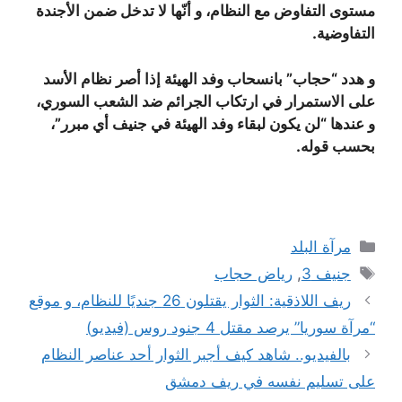
مستوى التفاوض مع النظام، و أنّها لا تدخل ضمن الأجندة
التفاوضية.
و هدد “حجاب” بانسحاب وفد الهيئة إذا أصر نظام الأسد
على الاستمرار في ارتكاب الجرائم ضد الشعب السوري،
و عندها “لن يكون لبقاء وفد الهيئة في جنيف أي مبرر”،
بحسب قوله.
التصنيفات
مرآة البلد
الوسوم
جنيف 3
,
رياض حجاب
ريف اللاذقية: الثوار يقتلون 26 جنديًا للنظام، و موقع
“مرآة سوريا” يرصد مقتل 4 جنود روس (فيديو)
بالفيديو.. شاهد كيف أجبر الثوار أحد عناصر النظام
على تسليم نفسه في ريف دمشق