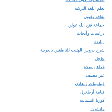
تعلم اللغة التركية
ثقافة وفنون
جماعة فتح الله غولن
دراسات وأبحاث
رياضة
شرح دروس الهتيت للناطقين بالعربية
عاجل
غذاء و صحة
غير مصنف
فيتامينات ومعادن
قيامة أرطغرل
كوريا الشمالية
مانشيت