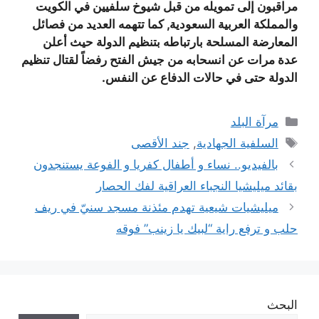
مراقبون إلى تمويله من قبل شيوخ سلفيين في الكويت
والمملكة العربية السعودية, كما تتهمه العديد من فصائل
المعارضة المسلحة بارتباطه بتنظيم الدولة حيث أعلن
عدة مرات عن انسحابه من جيش الفتح رفضاً لقتال تنظيم
الدولة حتى في حالات الدفاع عن النفس.
التصنيفات
مرآة البلد
الوسوم
السلفية الجهادية
,
جند الأقصى
بالفيديو.. نساء و أطفال كفريا و الفوعة يستنجدون
بقائد ميليشيا النجباء العراقية لفك الحصار
ميليشيات شيعية تهدم مئذنة مسجد سنيّ في ريف
حلب و ترفع راية “لبيك يا زينب” فوقه
البحث