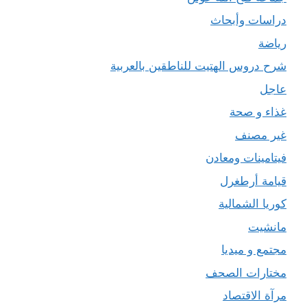
دراسات وأبحاث
رياضة
شرح دروس الهتيت للناطقين بالعربية
عاجل
غذاء و صحة
غير مصنف
فيتامينات ومعادن
قيامة أرطغرل
كوريا الشمالية
مانشيت
مجتمع و ميديا
مختارات الصحف
مرآة الاقتصاد