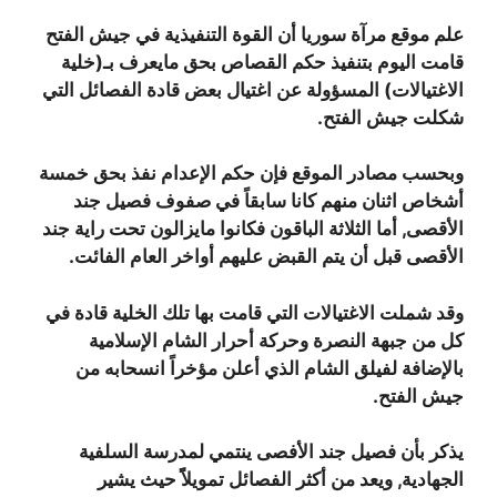
علم موقع مرآة سوريا أن القوة التنفيذية في جيش الفتح
قامت اليوم بتنفيذ حكم القصاص بحق مايعرف بـ(خلية
الاغتيالات) المسؤولة عن اغتيال بعض قادة الفصائل التي
شكلت جيش الفتح.
وبحسب مصادر الموقع فإن حكم الإعدام نفذ بحق خمسة
أشخاص اثنان منهم كانا سابقاً في صفوف فصيل جند
الأقصى, أما الثلاثة الباقون فكانوا مايزالون تحت راية جند
الأقصى قبل أن يتم القبض عليهم أواخر العام الفائت.
وقد شملت الاغتيالات التي قامت بها تلك الخلية قادة في
كل من جبهة النصرة وحركة أحرار الشام الإسلامية
بالإضافة لفيلق الشام الذي أعلن مؤخراً انسحابه من
جيش الفتح.
يذكر بأن فصيل جند الأفصى ينتمي لمدرسة السلفية
الجهادية, ويعد من أكثر الفصائل تمويلاًً حيث يشير