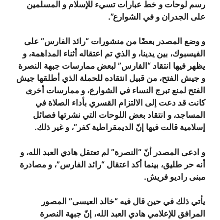
رسم لوحات و خط عبارات تسيء للإسلام و المسلمين
على الجدران و في الشوارع”.
و وضع المصدر بعضًا من منشورات “رائد الفارس” على
الفيسبوك، بين يدينا، و الذي تم اعتقاله أثناء المداهمة، و
يظهر فيها انتقاد “الفارس” لبعض ممارسات جبهة النصرة
و جيش الفتح، من قبيل انتقاده للحملة الذي أطلقها جيش
الفتح لمنع تبرج النساء في الشوارع، و ممارسات أخرى
كانت قد دعت إلى الالتزام القسري بأداء الصلاة في
المساجد، و انتقاد بعض اللوحات التي نشرتها فصائل
إسلامية قالت فيها إنّ الديمقراطية كفر”، و غير ذلك.
و ادعى المصدر أنّ “النصرة” لم تعتقل هادي العبد الله، و
أنه حر طليق، بينما أكد اعتقال “رائد الفارس”، و مصادرة
مبنى راديو فريش.
يأتي ذلك في حين قال فيه “خالد العيسى” المصور
المرافق للإعلامي هادي العبد الله، إنّ جبهة النصرة