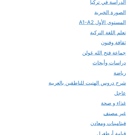
الدراسة في تركيا
الصورة الخبرية
المستوى الأول A1-A2
تعلم اللغة التركية
ثقافة وفنون
جماعة فتح الله غولن
دراسات وأبحاث
رياضة
شرح دروس الهتيت للناطقين بالعربية
عاجل
غذاء و صحة
غير مصنف
فيتامينات ومعادن
قيامة أرطغرل