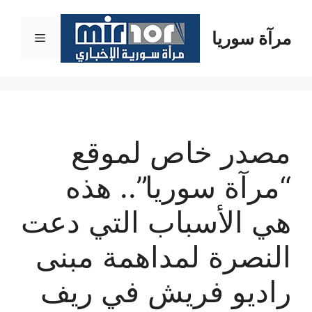
نتقل
لى
مرآة سوريا
القائمة
لمحتوى
مصدر خاص لموقع
“مرآة سوريا”.. هذه
هي الأسباب التي دعت
النصرة لمداهمة مبنى
راديو فريش في ريف