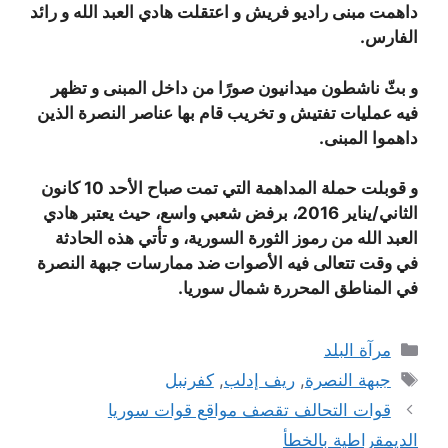
داهمت مبنى راديو فريش و اعتقلت هادي العبد الله و رائد
الفارس.
و بثّ ناشطون ميدانيون صورًا من داخل المبنى و تظهر
فيه عمليات تفتيش و تخريب قام بها عناصر النصرة الذين
داهموا المبنى.
و قوبلت حملة المداهمة التي تمت صباح الأحد 10 كانون
الثاني/يناير 2016، برفض شعبي واسع، حيث يعتبر هادي
العبد الله من رموز الثورة السورية، و تأتي هذه الحادثة
في وقت تتعالى فيه الأصوات ضد ممارسات جبهة النصرة
في المناطق المحررة شمال سوريا.
التصنيفات
مرآة البلد
الوسوم
جبهة النصرة
,
ريف إدلب
,
كفرنبل
قوات التحالف تقصف مواقع قوات سوريا
الديمقراطية بالخطأ