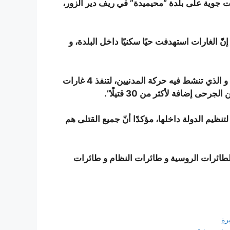
ت جوية على بلدة “محيميدة” في ريف دير الزور،
ّ الغارات استهدفت حيًا سكنيًا داخل البلدة، و
و أضاف:”تحيّنت الطائرات الروسية وقت الذروة في المدينة، و الذي تنشط فيه حركة المدنيين، لتنفذ 4 غارات
ى إضافة لأكثر من 30 قتيلًا”.
نظيم الدولة داخلها، مؤكدًا أنّ جميع القتلى هم
الطائرات الروسية و طائرات النظام و طائرات
رة