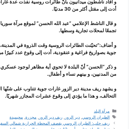
و أفاد ناشطون ميدانيون بأنّ طائرات روسية نفذت عدة غارا
أدت إلى مقتل أكثر من 30 مدنيًا.
و قال الناشط الإعلامي “عبد الله الحسن” لموقع مرآة سوريا إن
تجمعًا لمحلات تجارية وسطها.
جوية بصواريخ فراغية و عنقودية، أدت إلى وقوع عدد كبيرًا من الجرح
و ذكر “الحسن” أنّ البلدة لا تحوي أية مظاهر لوجود عسكري لت
من المدنيين، و بينهم نساء و أطفال.
و يشهد ريف مدينة دير الزور غارات جوية تتناوب على شنّها 
التحالف، و هذا ما يؤدي إلى وقوع عشرات المجازر شهريًا.
التصنيفات
مرآة البلد
الوسوم
الطيران الروسي
,
دير الزور
,
ريف دير الزور
,
مجزرة
,
محيميدة
ريف حلب: الطيران الروسي يقصف المحطة الحرارية شمالي السفي