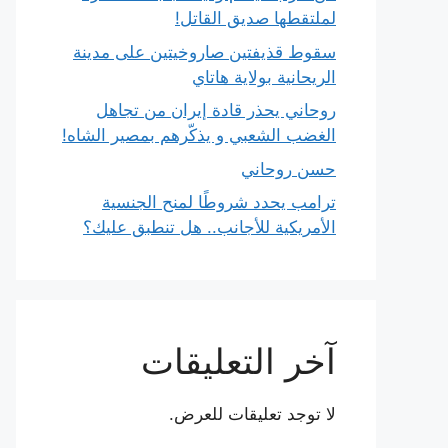
لملتقطها صديق القاتل!
سقوط قذيفتين صاروخيتين على مدينة
الريحانية بولاية هاتاي
روحاني يحذر قادة إيران من تجاهل
الغضب الشعبي و يذكّرهم بمصير الشاه!
حسن روحاني
ترامب يحدد شروطًا لمنح الجنسية
الأمريكية للأجانب.. هل تنطبق عليك؟
آخر التعليقات
لا توجد تعليقات للعرض.