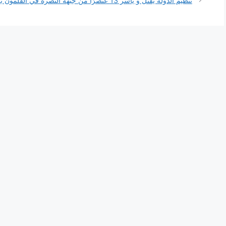
تنظيم الدولة يقتل و يأسر 13 عنصرًا من جبهة النصرة في القلمون بريف دمشق