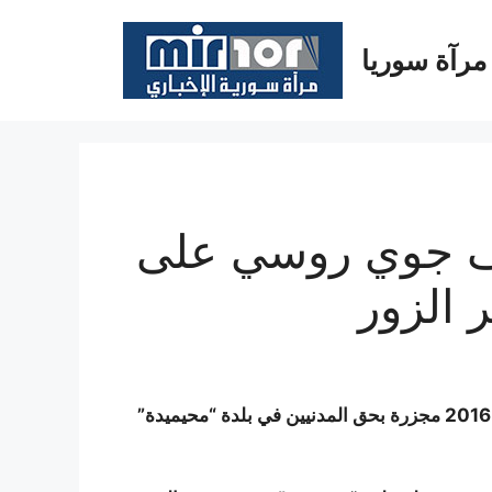
مرآة سوريا
في قصف جوي روسي على
 الزور
ارتكب الطيران الروسي اليوم الأربعاء 27 كانون الثاني/يناير 2016 مجزرة بحق المدنيين في بلدة “محيميدة”