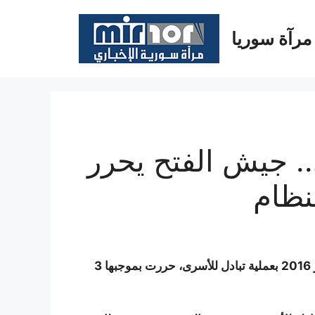
مرآة سوريا
. جيش الفتح يحرر
قامت قوات المعارضة السورية اليوم السبت 6 شباط/فبراير 2016 بعملية تبادل للأسرى، حررت بموجبها 3