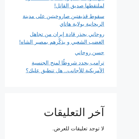
لملتقطها صديق القاتل!
سقوط قذيفتين صاروخيتين على مدينة
الريحانية بولاية هاتاي
روحاني يحذر قادة إيران من تجاهل
الغضب الشعبي و يذكّرهم بمصير الشاه!
حسن روحاني
ترامب يحدد شروطًا لمنح الجنسية
الأمريكية للأجانب.. هل تنطبق عليك؟
آخر التعليقات
لا توجد تعليقات للعرض.