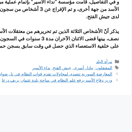
و في التفاصيل، قامت مؤسسة “نداء الأسير” بإتمام عملية مب
لدى جيش الفتح.
نصف، بينها قضى الاثنان الآخران
على خلفية الاستعصاء الذي حصل في وقت سابق بسجن حما
التصنيفات
مرآة البلد
الوسوم
المعتقلون
,
تبادل أسرى
,
جيش الفتح
,
نداء الأسير
المعارضة السورية تتصدى لمحاولات تقدم قوات النظام في تل صوان
وزير دفاع الأسد يرفع علم النظام في ساحة بلدة عتمان بريف درعا