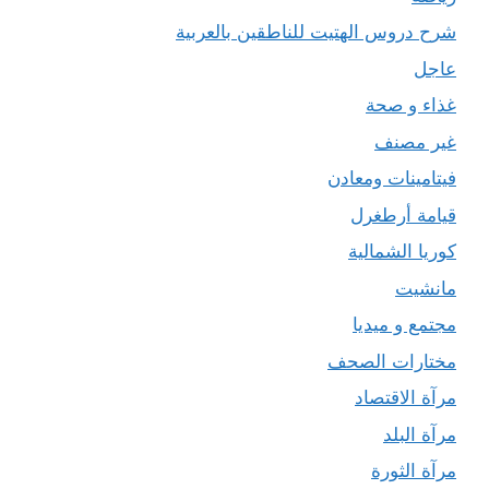
شرح دروس الهتيت للناطقين بالعربية
عاجل
غذاء و صحة
غير مصنف
فيتامينات ومعادن
قيامة أرطغرل
كوريا الشمالية
مانشيت
مجتمع و ميديا
مختارات الصحف
مرآة الاقتصاد
مرآة البلد
مرآة الثورة