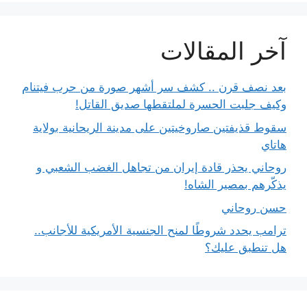
آخر المقالات
بعد نصف قرن .. كشف سر أشهر صورة من حرب فيتنام
وكيف جلبت الحسرة لملتقطها صديق القاتل!
سقوط قذيفتين صاروخيتين على مدينة الريحانية بولاية
هاتاي
روحاني يحذر قادة إيران من تجاهل الغضب الشعبي و
يذكّرهم بمصير الشاه!
حسن روحاني
ترامب يحدد شروطًا لمنح الجنسية الأمريكية للأجانب..
هل تنطبق عليك؟