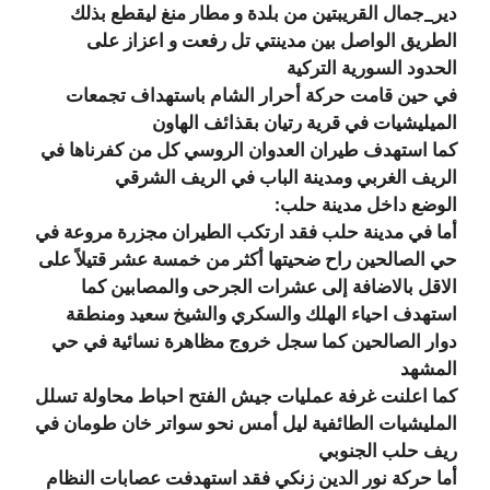
دير_جمال القريبتين من بلدة و مطار منغ ليقطع بذلك
الطريق الواصل بين مدينتي تل رفعت و اعزاز على
الحدود السورية التركية
في حين قامت حركة أحرار الشام باستهداف تجمعات
الميليشيات في قرية رتيان بقذائف الهاون
كما استهدف طيران العدوان الروسي كل من كفرناها في
الريف الغربي ومدينة الباب في الريف الشرقي
الوضع داخل مدينة حلب:
أما في مدينة حلب فقد ارتكب الطيران مجزرة مروعة في
حي الصالحين راح ضحيتها أكثر من خمسة عشر قتيلاً على
الاقل بالاضافة إلى عشرات الجرحى والمصابين كما
استهدف احياء الهلك والسكري والشيخ سعيد ومنطقة
دوار الصالحين كما سجل خروج مظاهرة نسائية في حي
المشهد
كما اعلنت غرفة عمليات جيش الفتح احباط محاولة تسلل
المليشيات الطائفية ليل أمس نحو سواتر خان طومان في
ريف حلب الجنوبي
أما حركة نور الدين زنكي فقد استهدفت عصابات النظام