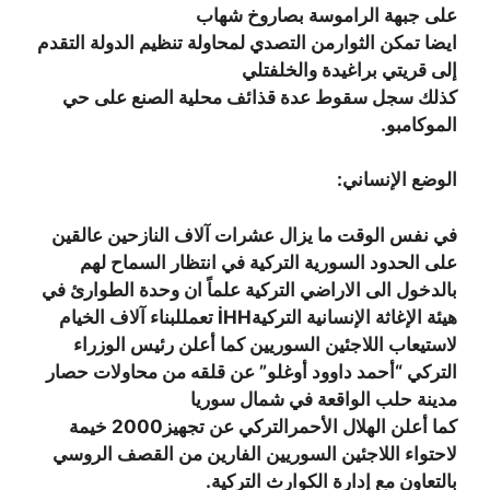
على جبهة الراموسة بصاروخ شهاب
ايضا تمكن الثوارمن التصدي لمحاولة تنظيم الدولة التقدم
إلى قريتي براغيدة والخلفتلي
كذلك سجل سقوط عدة قذائف محلية الصنع على حي
الموكامبو.
الوضع الإنساني:
في نفس الوقت ما يزال عشرات آلاف النازحين عالقين
على الحدود السورية التركية في انتظار السماح لهم
بالدخول الى الاراضي التركية علماً ان وحدة الطوارئ في
هيئة الإغاثة الإنسانية التركيةİHH تعمللبناء آلاف الخيام
لاستيعاب اللاجئين السوريين كما أعلن رئيس الوزراء
التركي “أحمد داوود أوغلو” عن قلقه من محاولات حصار
مدينة حلب الواقعة في شمال سوريا
كما أعلن الهلال الأحمرالتركي عن تجهيز2000 خيمة
لاحتواء اللاجئين السوريين الفارين من القصف الروسي
بالتعاون مع إدارة الكوارث التركية.