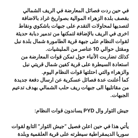
في حين ردت فصائل المعارضة في الريف الشمالي
بقصف بلدة الزهراء الموالية بصواريخ غراد بالاضافة
لتصديها لمحاولات التقدم على جبهات باشكوي ونقاط
اخرى في الريف بالإضافة لتمكنها من تدمير دبابة حديثة
لقوات النظام على جبهة قرية الطامورة شمال بلدة نبل
ومقتل حوالي 10 عناصر من المليشيات.
كذلك تضاربت الأنباء حول تمكن قوات المعارضة من
استعادة السيطرة على قرية كفين شمال قريتي نبل
والزهراء والتي احتلتها قوات النظام اليوم.
كما أعلنت عدة فصائل عسكرية عن ارسال دفعة جديدة
من مقاتليها الى جبهات ريف حلب الشمالي بهدف تدعيم
الجبهات.
جيش الثوار وال PYD يساندون قوات النظام:
يأتي هذا في حين اعلن فصيل “جيش الثوار” التابع لقوات
سوريا الديمقراطية سيطرته على قرية العلقمية وبلدة