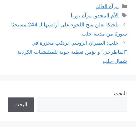
التصنيفات
مرآة العالم
الوسوم
الأم المحدو
,
مرآة يوربا
بلجيكا تعلن منح اللجوء على أراضيها لـ 244 مسيحيًا
سوريًا من مدينة حلب
حلب: الطيران الروسي يرتكب مجزرة في
“القاطرجي” و يؤمن تغطية جوية للميليشيات الكردية
شمال حلب
البحث
البحث