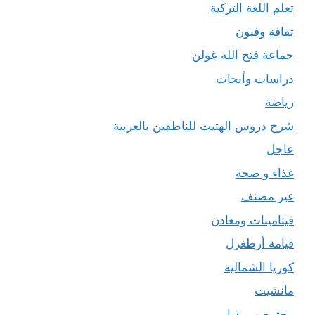
تعلم اللغة التركية
ثقافة وفنون
جماعة فتح الله غولن
دراسات وأبحاث
رياضة
شرح دروس الهتيت للناطقين بالعربية
عاجل
غذاء و صحة
غير مصنف
فيتامينات ومعادن
قيامة أرطغرل
كوريا الشمالية
مانشيت
مجتمع و ميديا