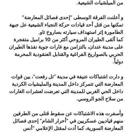
من الميلشيات الشيعية.
و أعلنت الفرقة الوسطى “إحدى فصائل المعارضة”
تمكنها من قتل أحد قيادات حركة النجباء الشيعية عل جبهة
الطامورة إثر استهداف سيارته بصاروخ تاو.
كما ألقى الطيران المروحي أكثر من 10 براميل متفجرة
على مدينة عندان، بالتزامن مع غارات جوية نفذها الطيران
الحربي بالصواريخ الفراغية والقنابل العنقودية المحرمة
دولياً.
و دارت اشتباكات عنيفة في مدينة “تل رفعت”، بين قوات
المعارضة التي تتمركز داخل المدينة والمليشيات الكردية
داخل الحي الغربي للمدينة التي تعرضت لعشرات الغارات
من سلاح الجو الروسي.
وأسفرت هذه الاشتباكات عن سقوط قتلى من الطرفين
منهم قياديين عسكريين في “أحرار الشام” إحدى فصائل
المعارضة السورية، كما أدت لمقتل الإعلامي “أنس