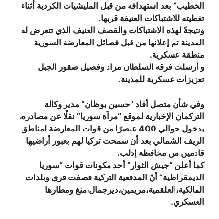
الخطيب” بعد استهدافه من قبل المليشيات الكردية أثناء
تغطيته للاشتباكات العنيفة قربها.
ونتيجةً لهذه الاشتباكات والقصف العنيف الذي تتعرض له
المدينة تم إعلانها من قبل فصائل المعارضة السورية
منطقة عسكرية.
و أرسلت فرقة السلطان مراد وفصيل صقور الجبل
تعزيزات عسكرية للمدينة.
وفي شأن متصل أفاد “حسين بوظان” مدير وكالة
التركمان الإخبارية لموقع “مرآة سوريا” نقلًا عن مصادره،
بدخول حوالي 400 عنصرًا من قوات المعارضة لمناطق
الريف الشمالي بعد أن سمحت تركيا لهم بعبور أراضيها
قادمين من محافظة إدلب.
كما أعلن “جيش الثوار” أحد مكونات قوات “سوريا
الديمقراطية” أنّ المدفعية التركية قصفت قرى وبلدات
المالكية،العلقمية،مريمين،ديرجمال،منغ ومطارها
العسكري.