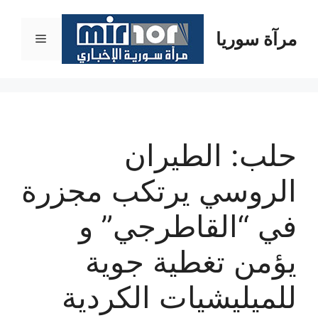
نتقل
لى
مرآة سوريا
القائمة
لمحتوى
حلب: الطيران
الروسي يرتكب مجزرة
في “القاطرجي” و
يؤمن تغطية جوية
للميليشيات الكردية