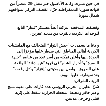
في حين نشرت وكالة الأناضول خبر مقتل 29 عنصراً من
قوات سوريا الديمقراطية جرّاء القصف التركي لمواقعهم
شمال سوريا.
وقصفت المدفعية التركية أيضاً معسكر “قيبار” التابع
للوحدات الكردية بالقرب من مدينة عفرين.
و دعا ما يسمى ب “جيش الثوار” المتحالف مع المليشيات
الكردية أهالي المناطق التي سيطر عليها مؤخرًا إلى
العودة إليها وأعلن تمكنه من أسر عدد من عناصر “جبهة
النصرة” و”أحرار الشام” في قرية “عين دقنة” الواقعة
على الطريق الواصل بين مدينتي “إعزاز” و”تل رفعت”
بعد سيطرته عليها اليوم.
الريف الشرقي:
شنّ الطيران الحربي الروسي عدة غارات على مدينة منبج
و دير حافر ومحيط المحطة الحرارية سقط على إثرها
قتلى وجرحى مدنيين.