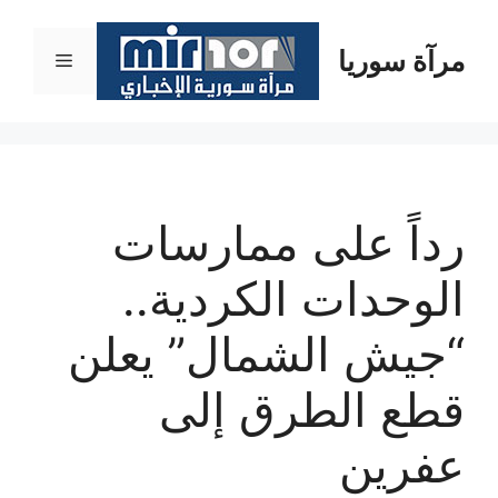
نتقل
لى
مرآة سوريا
القائمة
لمحتوى
رداً على ممارسات
الوحدات الكردية..
“جيش الشمال” يعلن
قطع الطرق إلى
عفرين