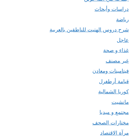
دراسات وأبحاث
رياضة
شرح دروس الهتيت للناطقين بالعربية
عاجل
غذاء و صحة
غير مصنف
فيتامينات ومعادن
قيامة أرطغرل
كوريا الشمالية
مانشيت
مجتمع و ميديا
مختارات الصحف
مرآة الاقتصاد