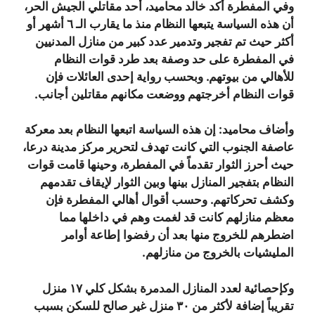
وفي المفطرة أكد خالد محاميد، أحد مقاتلي الجيش الحر،
أن هذه السياسة يتبعها النظام منذ ما يقارب الـ ٦ أشهر أو
أكثر حيث تم تفجير وتدمير عدد كبير من منازل المدنيين
في المفطرة على حد وصفة بعد طرد قوات النظام
للأهالي من بيوتهم. وبحسب رواية إحدى العائلات فإن
قوات النظام أخرجتهم ووضعت مكانهم مقاتلين أجانب.
وأضاف محاميد: إن هذه السياسة اتبعها النظام بعد معركة
عاصفة الجنوب التي كانت تهدف لتحرير مركز مدينة درعا،
حيث أحرز الثوار تقدماً في المفطرة، وحينها قامت قوات
النظام بتفجير المنازل بينها وبين الثوار لإيقاف تقدمهم
وكشف تحركاتهم. وحسب أقوال أهالي المفطرة فإن
معظم منازلهم كانت قد لغمت وهم في داخلها مما
اضطرهم للخروج منها بعد أن رفضوا إطاعة أوامر
المليشيات بالخروج من منازلهم.
وكإحصائية لعدد المنازل المدمرة بشكل كلي ١٧ منزل
تقريباً إضافة لأكثر من ٣٠ منزل غير صالح للسكن بسبب