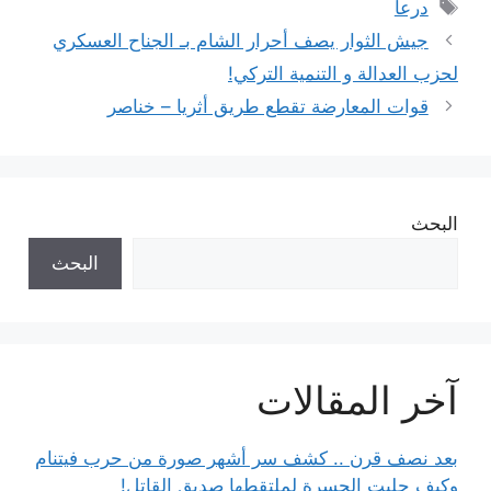
الوسوم
درعا
جيش الثوار يصف أحرار الشام بـ الجناح العسكري
لحزب العدالة و التنمية التركي!
قوات المعارضة تقطع طريق أثريا – خناصر
البحث
البحث
آخر المقالات
بعد نصف قرن .. كشف سر أشهر صورة من حرب فيتنام
وكيف جلبت الحسرة لملتقطها صديق القاتل!