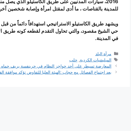
2016، سيارات المدنيين على طريق الكاستيلو الذي يصل 
للمدينة بالقناصات ، ما أدى لمقتل امرأة وإصابة شخصين آخر
ويشهد طريق الكاستيلو الاستراتيجي استهدافاً دائماً من قب
حي الشيخ مقصود، والتي تحاول التقدم لقطعه كونه طريق الإ
في المدينة.
التصنيفات
مرآة البلد
الوسوم
الميليشيات الكردية
,
حلب
المعارضة تسيطر على أحد حواجز النظام في حربنفسة بريف حماه ا
بعد اجتماع الفصائل مع حجاب :الهيئة العليا للتفاوض تؤكد موافقة الف