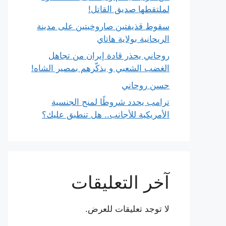
لملتقطها صديق القاتل!
سقوط قذيفتين صاروخيتين على مدينة
الريحانية بولاية هاتاي
روحاني يحذر قادة إيران من تجاهل
الغضب الشعبي و يذكّرهم بمصير الشاه!
حسن روحاني
ترامب يحدد شروطًا لمنح الجنسية
الأمريكية للأجانب.. هل تنطبق عليك؟
آخر التعليقات
لا توجد تعليقات للعرض.