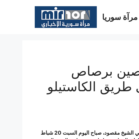
مرآة سوريا
خصين برصاص
 طريق الكاستيلو
استهدفت ميليشيات حماية الشعب الكردية المتمركزة في حي الشيخ مقصود، صباح اليوم السبت 20 شباط