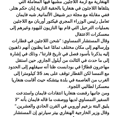
الهنغارية مع أزمة اللاجئين, مشبها فيها المعاملة التي
يتلقاها اللاجئون في هنغاريا بالحقبة النازية إبان حكم هتلر.
ففي مقابلة مع مجلة دير شبيغل الألمانية, شبه فايمان
تعامل رئيس الوزراء المجري فيكتور أوربان مع اللاجئين
بعمليات الترحيل التي قام بها النازيون لليهود وغيرهم إلى
معسكرات الاعتقال
وقال المستشار النمساوي: “شحن اللاجئين في قطارات
وإرسالهم إلى مكان مختلف تمامًا عما يظنون أنهم ذاهبون
إليه يذكرنا بأسود فصل في تاريخ قارتنا”، وذلك في إشارة
إلى ما حدث في الثالث من أيلول الجاري, حين استقل
مهاجرون قطارًا في بودابست ظنا أنه سيقلهم إلى الحدود
مع النمسا لكن القطار توقف على بعد 35 كيلومترا إلى
الغرب من العاصمة في بلدة بيتشكه حيث أقامت هنغاريا
معسكرا لطالبي اللجوء.
ومن جانبها رفضت هنغاريا انتقادات فايمان واستدعت
السفير النمساوي لديها ووصفت ما قاله فايمان بأنه “لا
يليق البتة بزعيم أوروبي في القرن الحادي والعشرين.”
وقال وزير الخارجية الهنغاري بيتر سيارتو, إن المستشار