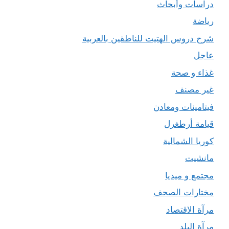
دراسات وأبحاث
رياضة
شرح دروس الهتيت للناطقين بالعربية
عاجل
غذاء و صحة
غير مصنف
فيتامينات ومعادن
قيامة أرطغرل
كوريا الشمالية
مانشيت
مجتمع و ميديا
مختارات الصحف
مرآة الاقتصاد
مرآة البلد