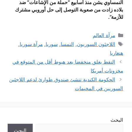
النمساوي يشن منذ أسابيع “حملة من الإشاعات” ضد
بلاده زادت من صعوبة التوصل إلى حل أوروبي مشترك
للأزمة”.
التصنيفات
مرآة العالم
الوسوم
اللاجئون السوريون
,
النمسا
,
سوريا
,
مرآة سوريا
,
هنغاريا
النفط يغلق منخفضا بعد هبوط أقل من المتوقع في
مخزونات أمريكا
الحكومة الكندية تنشئ صندوق طوارئ لدعم اللاجئين
السوريين في المخيمات
البحث
البحث