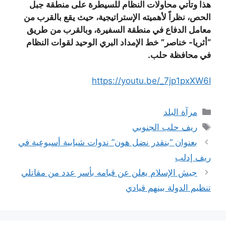
هذا وتأتي محاولات النظام للسيطرة على منطقة جبل
الحص، نظراً لأهميته الإستراتيجية، حيث يقع بالقرب من
معامل الدفاع في منطقة السفيرة، وبالقرب من طريق
“أثريا- خناصر” خط الإمداد البري الوحيد لقوات النظام
في محافظة حلب.
https://youtu.be/_7jp1pxXW6I
التصنيفات
مرآة البلد
الوسوم
ريف حلب الجنوبي
بعنوان “بنقدر نضل هون” ندوات شبابية أسبوعية في
ريف إدلب
جيش الإسلام يعلن عن قيامه بأسر عدد من مقاتلي
تنظيم الدولة بينهم قيادي