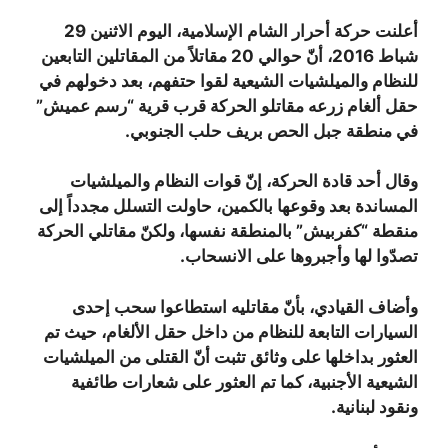
أعلنت حركة أحرار الشام الإسلامية، اليوم الاثنين 29
شباط 2016، أنّ حوالي 20 مقاتلاً من المقاتلين التابعين
للنظام والميلشيات الشيعية لقوا حتفهم، بعد دخولهم في
حقل ألغام زرعه مقاتلو الحركة قرب قرية “رسم عميش”
في منطقة جبل الحص بريف حلب الجنوبي.
وقال أحد قادة الحركة، إنّ قوات النظام والميلشيات
المساندة بعد وقوعها بالكمين، حاولت التسلل مجدداً إلى
منقطة “كفربيش” بالمنطقة نفسها، ولكنّ مقاتلي الحركة
تصدّوا لها وأجبروها على الانسحاب.
وأضاف القيادي، بأنّ مقاتليه استطاعوا سحب إحدى
السيارات التابعة للنظام من داخل حقل الألغام، حيث تم
العثور بداخلها على وثائق تثبت أنّ القتلى من الميلشيات
الشيعية الأجنبية، كما تم العثور على شعارات طائفية
ونقود لبنانية.