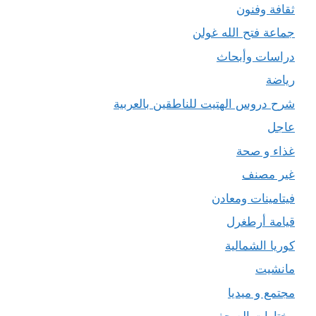
ثقافة وفنون
جماعة فتح الله غولن
دراسات وأبحاث
رياضة
شرح دروس الهتيت للناطقين بالعربية
عاجل
غذاء و صحة
غير مصنف
فيتامينات ومعادن
قيامة أرطغرل
كوريا الشمالية
مانشيت
مجتمع و ميديا