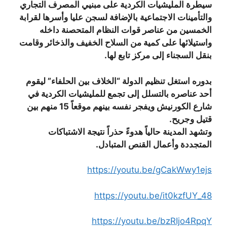
سيطرة المليشيات الكردية على مبنيي المصرف التجاري
والتأمينات الاجتماعية بالإضافة لسجن عليا وأسرها لقرابة
الخمسين من عناصر قوات النظام المتحصنة داخله
واستيلائها على كمية من السلاح الخفيف والذخائر وقامت
بنقل السجناء إلى مركز تابع لها.
بدوره استغل تنظيم الدولة “الخلاف بين الحلفاء” ليقوم
أحد عناصره بالتسلل إلى تجمع للمليشيات الكردية في
شارع الكورنيش ويفجر نفسه بينهم موقعاً 15 منهم بين
قتيل وجريح.
وتشهد المدينة حالياً هدوءً حذراً نتيجة الاشتباكات
المتجددة وأعمال القنص المتبادل.
https://youtu.be/gCakWwy1ejs
https://youtu.be/it0kzfUY_48
https://youtu.be/bzRIjo4RpqY