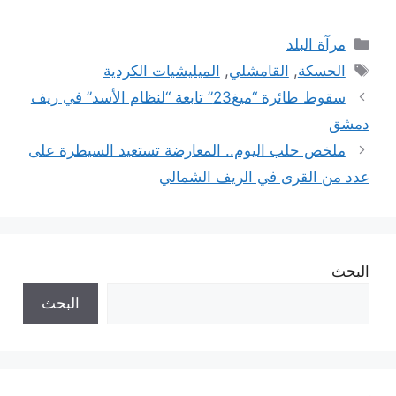
التصنيفات
مرآة البلد
الوسوم
الحسكة
,
القامشلي
,
الميليشيات الكردية
سقوط طائرة “ميغ23” تابعة “لنظام الأسد” في ريف
دمشق
ملخص حلب اليوم.. المعارضة تستعيد السيطرة على
عدد من القرى في الريف الشمالي
البحث
البحث