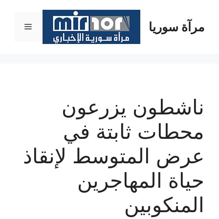
نتقل
لى
مرآة سوريا
القائمة
لمحتوى
ناشطون يزرعون
محطات ثابتة في
عرض المتوسط لإنقاذ
حياة المهاجرين
المنكوبين