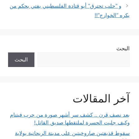
و “حلب تحترق” أبو قتادة الفلسطيني يفتي بحكم من
يكره “الخوارج”!!
البحث
البحث
آخر المقالات
بعد نصف قرن .. كشف سر أشهر صورة من حرب فيتنام
وكيف جلبت الحسرة لملتقطها صديق القاتل!
سقوط قذيفتين صاروخيتين على مدينة الريحانية بولاية