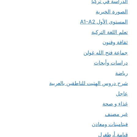
الدراسة في تركيا
الصورة الخبرية
المستوى الأول A1-A2
تعلم اللغة التركية
ثقافة وفنون
جماعة فتح الله غولن
دراسات وأبحاث
رياضة
شرح دروس الهتيت للناطقين بالعربية
عاجل
غذاء و صحة
غير مصنف
فيتامينات ومعادن
قيامة أرطغرل