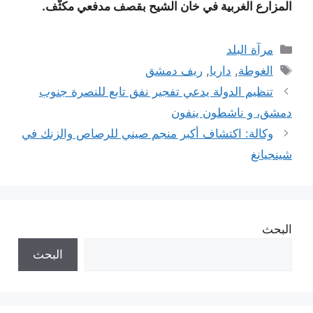
المزارع الغربية في خان الشيح بقصف مدفعي مكثّف.
التصنيفات
مرآة البلد
الوسوم
الغوطة
,
داريا
,
ريف دمشق
تنظيم الدولة يدعي تفجير نفق تابع للنصرة جنوب
دمشق، و ناشطون ينفون
وكالة: اكتشاف أكبر منجم صيني للرصاص والزنك في
شينجيانغ
البحث
البحث