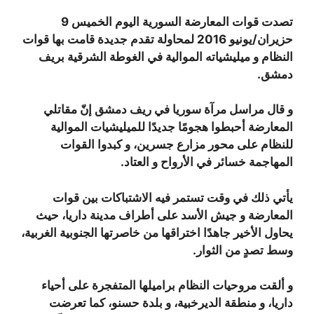
تصدت قوات المعارضة السورية اليوم الخميس 9
حزيران/يونيو 2016 لمحاولة تقدم جديدة قامت بها قوات
النظام و ميليشياته الموالية في الغوطة الشرقية بريف
دمشق.
و قال مراسل مرآة سوريا في ريف دمشق إنّ مقاتلي
المعارضة أحبطوا هجومًا جديدًا للميليشيات الموالية
للنظام على محور مزارع جسرين، و كبدوا القوات
المهاجمة خسائر في الأرواح و العتاد.
يأتي ذلك في وقت تستمر فيه الاشتباكات بين قوات
المعارضة و جيش الأسد على أطراف مدينة داريا، حيث
يحاول الأخير جاهدًا اختراقها من خاصرتها الجنوبية الغربية،
وسط تصدٍ من الثوار.
و ألقت مروحيات النظام براميلها المتفجرة على أحياء
داريا، و منطقة الديرخبية، و بلدة حسنو، كما تعرضت