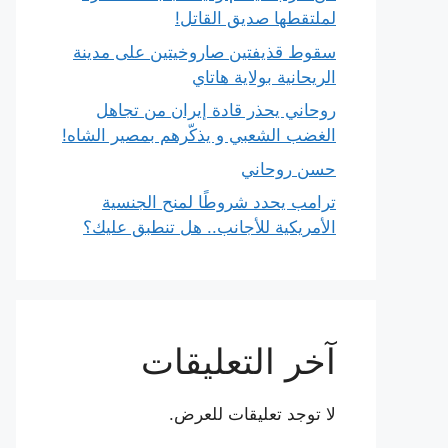
لملتقطها صديق القاتل!
سقوط قذيفتين صاروخيتين على مدينة
الريحانية بولاية هاتاي
روحاني يحذر قادة إيران من تجاهل
الغضب الشعبي و يذكّرهم بمصير الشاه!
حسن روحاني
ترامب يحدد شروطًا لمنح الجنسية
الأمريكية للأجانب.. هل تنطبق عليك؟
آخر التعليقات
لا توجد تعليقات للعرض.