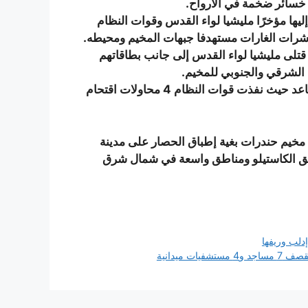
خسائر ضخمة في الأرواح.
يها مؤخرًا مليشيا لواء القدس وقوات النظام
شرات الغارات مستهدفا جبهات المخيم ومحيطه.
قتلى مليشيا لواء القدس إلى جانب بطاقاتهم
 الشرقي والجنوبي للمخيم.
ويشهد مخيم حندرات محاولات اقتحام مستميتة وبشكل متصاعد حيث نفذت قوات النظام 4 محاولات اقتحام
مخيم حندرات بغية إطباق الحصار على مدينة
يق الكاستيلو ومناطق واسعة في شمال شرق
لب وريفها