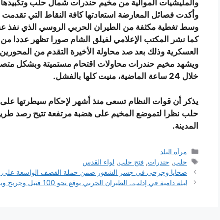
والمليشيات الموالية من مخيم حندرات شمال حلب وتكبيدها 
وأكدت فصائل المعارضة استعادتها كافة النقاط التي تقدمت إل
وسط تغطية مكثفة من الطيران الحربي الروسي الذي نفذ ع
كما نشر المكتب الإعلامي لفيلق الشام صورا تظهر عددا من 
العسكرية وذلك بعد صد محاولة الأخيرة التقدم من المحورين
خلال 24 ساعة الماضية، منيت كلها بالفشل.
يذكر أن قوات النظام تسعى منذ أشهر لإحكام سيطرتها على 
حلب نظرا لتموضع المخيم على هضبة مرتفعة تتيح رصد طر
المدينة.
التصنيفات
مرآة البلد
الوسوم
حلب
,
حندرات
,
فتح حلب
,
لواء القدس
ضحايا وجرحى في جسر الشغور ضمن حملة القصف الواسعة على إد
ليلة دامية في إدلب.. الطيران الحربي يوقع نحو 100 قتيل وجريح ويقصف 7 مساجد و4 مستشفيات ميدانية