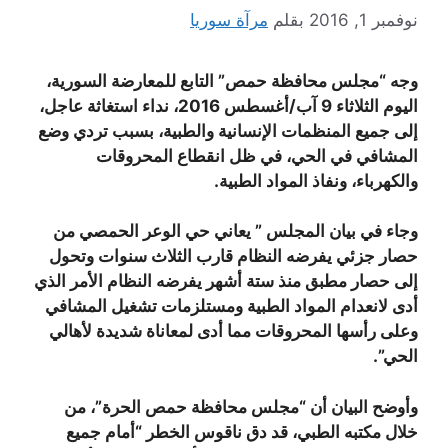
نوفمبر 1, 2016
بقلم
مرآة سوريا
وجه “مجلس محافظة حمص” التابع للمعارضة السورية،
اليوم الثلاثاء 9 آب/أغسطس 2016، نداء استغاثة عاجل،
إلى جميع المنظمات الإنسانية والطبية، بسبب تردي وضع
المشافي في الحي، في ظل انقطاع المحروقات
والكهرباء، ونفاذ المواد الطبية.
وجاء في بيان المجلس ” يعاني حي الوعر الحمصي من
حصار جزئي يفرضه النظام قارب الثلاث سنوات وتحول
إلى حصار مطبق منذ ستة أشهر يفرضه النظام الأمر الذي
أدى لانعدام المواد الطبية ومستلزمات تشغيل المشافي
وعلى رأسها المحروقات مما أدى لمعاناة شديدة لأهالي
الحي”.
وأوضح البيان أن “مجلس محافظة حمص الحرة”، من
خلال مكتبه الطبي، قد دق ناقوس الخطر “أمام جميع