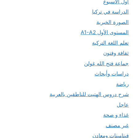
أول الأسبوع
الدراسة في تركيا
الصورة الخبرية
المستوى الأول A1-A2
تعلم اللغة التركية
ثقافة وفنون
جماعة فتح الله غولن
دراسات وأبحاث
رياضة
شرح دروس الهتيت للناطقين بالعربية
عاجل
غذاء و صحة
غير مصنف
فيتامينات ومعادن