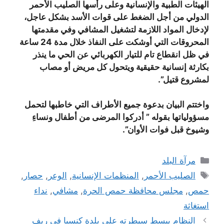
الهيئات الطبية والإنسانية وعلى رأسها الصليب الأحمر
الدولي من أجل الضغط على قوات الأسد بشكل عاجل،
لإدخال المواد اللازمة لتشغيل المشافي وفي مقدمتها
المحروقات التي أوشكت على النفاذ خلال مدة 24 ساعة
في ظل انقطاع تام للتيار الكهربائي عن الحي ما ينذر
بكارثة إنسانية حقيقية ويتحول كل مريض أو مصاب
لمشروع قتيل”.
واختتم البيان بدعوة جميع الأطراف التي خاطبها لتحمل
مسؤولياتها بقوله ” أدركوا المرضى من أطفال ونساءِ
وشيوخ قبل فوات الأوان”.
التصنيفات
مرآة البلد
الوسوم
الصليب الأحمر
,
المنظمات الإنسانية
,
الوعر
,
حصار
,
حمص
,
مجلس محافظة حمص الحرة
,
مشافي
,
نداء
استغاثة
النظام يبسط سيطرته على بلدة كنسبا في ريف