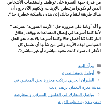
من قدرة جبهة النصرة على توظيف واستقطاب الأشخاص
الذين لم يكونوا مرتبطين بالإرهاب، ولكنهم الآن يرون أن
هناك طريقة للقيام بذلك، إذن هذه ديناميكية خطيرة جدًا”.
و أكّد أوباما على ضرورة حل “الأزمة السورية” بسرعة، ”
لأننا كلما أسرعنا في إيصال المساعدات ووقف إطلاق
النار كلما كنا أفضل حالا وكلما أسرعنا بالاتجاه نحو الحل
السياسي لهذه الأزمة والتي من شأنها أن تشمل كل
الأطراف سواء كانت معنية مباشرة أو غير مباشرة”.
التصنيفات
مرآة البلد
الوسوم
أوباما
,
جبهة النصرة
الطيران الحربي يرتكب مجزرة بحق المدنيين في
مدينة معرة النعمان بريف إدلب
تواصل المعارك في القلمون الشرقي والمعارضة
تمتص هجوم تنظيم الدولة