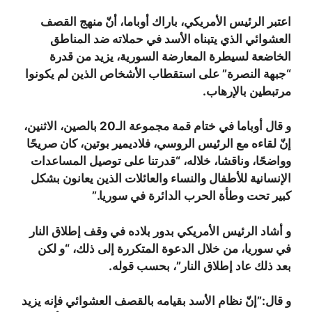
اعتبر الرئيس الأمريكي، باراك أوباما، أنّ منهج القصف
العشوائي الذي يتبناه الأسد في حملاته ضد المناطق
الخاضعة لسيطرة المعارضة السورية، يزيد من قدرة
“جبهة النصرة” على استقطاب الأشخاص الذين لم يكونوا
مرتبطين بالإرهاب.
و قال أوباما في ختام قمة مجموعة الـ20 بالصين، الاثنين،
إنّ لقاءه مع الرئيس الروسي، فلاديمير بوتين، كان صريحًا
وواضحًا، وناقشا، خلاله، “قدرتنا على توصيل المساعدات
الإنسانية للأطفال والنساء والعائلات الذين يعانون بشكل
كبير تحت وطأة الحرب الدائرة في سوريا.”
و أشاد الرئيس الأمريكي بدور بلاده في وقف إطلاق النار
في سوريا، من خلال الدعوة المتكررة إلى ذلك، “و لكن
بعد ذلك عاد إطلاق النار”، بحسب قوله.
و قال:”إنّ نظام الأسد بقيامه بالقصف العشوائي فإنه يزيد