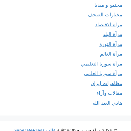
مجتمع و ميديا
مختارات الصحف
مرآة الاقتصاد
مرآة البلد
مرآة الثورة
مرآة العالم
مرآة سوريا التعليمي
مرآة سوريا العلمي
مظاهرات إيران
مقالات وآراء
هادي العبد الله
© 2026 مرآة سوريا
• Built with
قالب GeneratePress