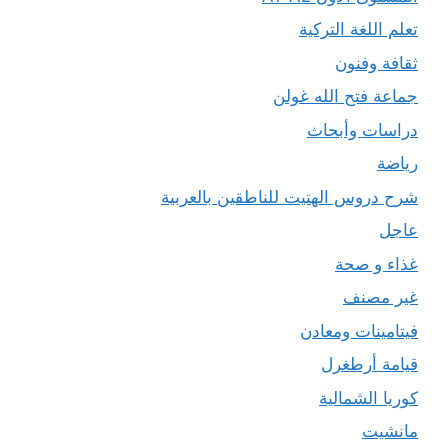
تعلم اللغة التركية
ثقافة وفنون
جماعة فتح الله غولن
دراسات وأبحاث
رياضة
شرح دروس الهتيت للناطقين بالعربية
عاجل
غذاء و صحة
غير مصنف
فيتامينات ومعادن
قيامة أرطغرل
كوريا الشمالية
مانشيت