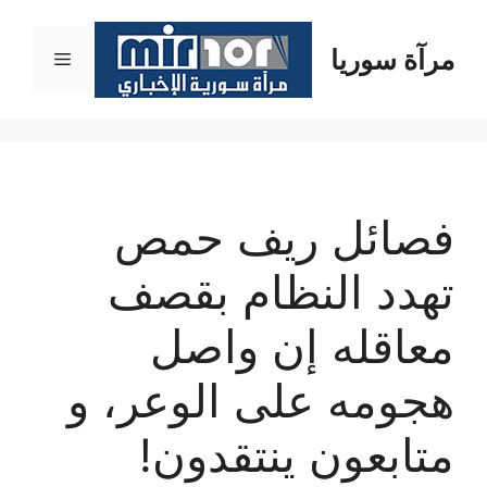
نتقل
لى
مرآة سوريا
القائمة
لمحتوى
فصائل ريف حمص
تهدد النظام بقصف
معاقله إن واصل
هجومه على الوعر، و
متابعون ينتقدون!