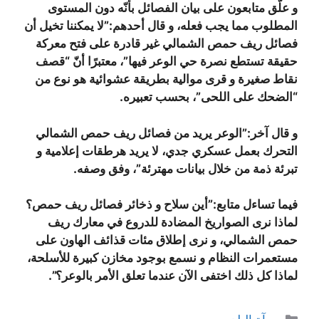
و علّق متابعون على بيان الفصائل بأنّه دون المستوى
المطلوب مما يجب فعله، و قال أحدهم:”لا يمكننا تخيل أن
فصائل ريف حمص الشمالي غير قادرة على فتح معركة
حقيقة تستطع نصرة حي الوعر فيها”، معتبرًا أنّ “قصف
نقاط صغيرة و قرى موالية بطريقة عشوائية هو نوع من
“الضحك على اللحى”، بحسب تعبيره.
و قال آخر:”الوعر يريد من فصائل ريف حمص الشمالي
التحرك بعمل عسكري جدي، لا يريد هرطقات إعلامية و
تبرئة ذمة من خلال بيانات مهترئة”، وفق وصفه.
فيما تساءل متابع:”أين سلاح و ذخائر فصائل ريف حمص؟
لماذا نرى الصواريخ المضادة للدروع في معارك ريف
حمص الشمالي، و نرى إطلاق مئات قذائف الهاون على
مستعمرات النظام و نسمع بوجود مخازن كبيرة للأسلحة،
لماذا كل ذلك اختفى الآن عندما تعلق الأمر بالوعر؟”.
التصنيفات