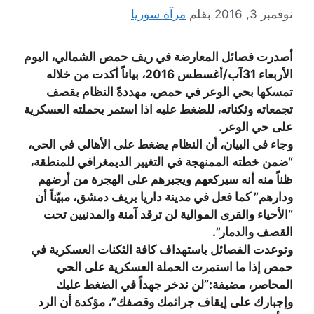
نوفمبر 3, 2016
بقلم
مرآة سوريا
أصدرت فصائل المعارضة في ريف حمص الشمالي، اليوم
الأربعاء 31آب/أغسطس 2016، بياناً أكدت من خلاله
تمسكها بحي الوعر في حمص، مهددةً النظام بقصف
تجمعاته وثكناته، للضغط عليه اذا استمر بحملته العسكرية
على حي الوعر.
وجاء في البيان، أن النظام يضغط على الأهالي في الحي،
“ضمن خطته الممنهجة في التغيير الديمغرافي للمنطقة،
ظناً منه أنه سيركعهم ويجبرهم على الهجرة من أرضهم
ودارهم” كما فعل في مدينة داريا بريف دمشق، مبيّناً أن
“الأحياء والقرى الموالية لن ترقد آمنة والمدنيين تحت
القصف والدمار”.
وتوعدت الفصائل باستهداف كافة الثكنات العسكرية في
حمص إذا ما استمرت الحملة العسكرية على الحي
المحاصر، مضيفة:”لن ندخر جهداً في الضغط عليك
وإجبارك على إيقاف جرائمك وقصفك”، مؤكدة أن الرد