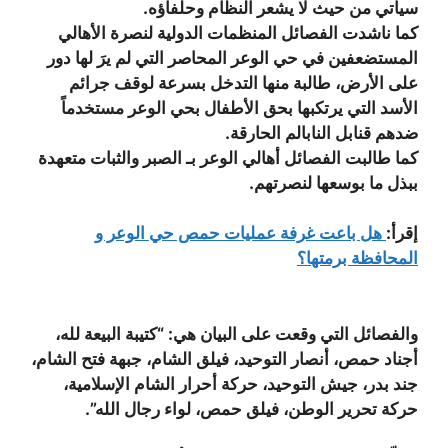
سيأتي من حيث لا يشعر النظام وحلفاؤه.
كما ناشدت الفصائل المنظمات الدولية لنصرة الأهالي
المستضعفين في حي الوعر المحاصر التي لم يرَ لها دور
على الأرض، طالبة منها التدخل بسرعة لوقف جرائم
الأسد التي يرتكبها بحق الأطفال بحي الوعر مستخدماً
ضدهم قنابل النابالم الحارقة.
كما طالبت الفصائل أهالي الوعر بـ الصبر والثبات متعهدة
ببذل ما بوسعها لنصرتهم.
إقرأ:
هل باعت غرفة عمليات حمص حي الوعر و
المحافظة برمتها؟
والفصائل التي وقعت على البيان هي: “كتيبة البيعة لله،
أجناد حمص، أنصار التوحيد، فيلق الشام، جبهة فتح الشام،
جند بدر، جيش التوحيد، حركة أحرار الشام الإسلامية،
حركة تحرير الوطن، فيلق حمص، لواء رجال الله”.