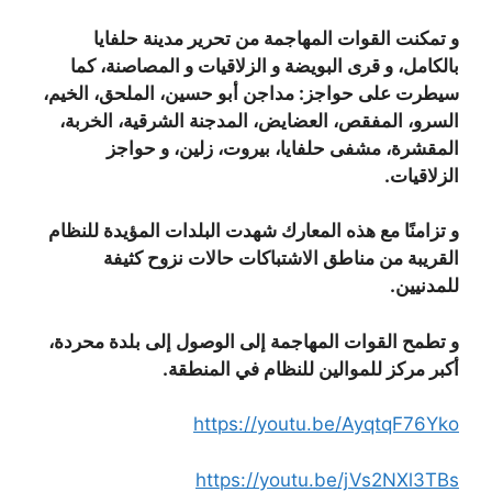
و تمكنت القوات المهاجمة من تحرير مدينة حلفايا
بالكامل، و قرى البويضة و الزلاقيات و المصاصنة، كما
سيطرت على حواجز: مداجن أبو حسين، الملحق، الخيم،
السرو، المفقص، العضايض، المدجنة الشرقية، الخربة،
المقشرة، مشفى حلفايا، بيروت، زلين، و حواجز
الزلاقيات.
و تزامنًا مع هذه المعارك شهدت البلدات المؤيدة للنظام
القريبة من مناطق الاشتباكات حالات نزوح كثيفة
للمدنيين.
و تطمح القوات المهاجمة إلى الوصول إلى بلدة محردة،
أكبر مركز للموالين للنظام في المنطقة.
https://youtu.be/AyqtqF76Yko
https://youtu.be/jVs2NXl3TBs