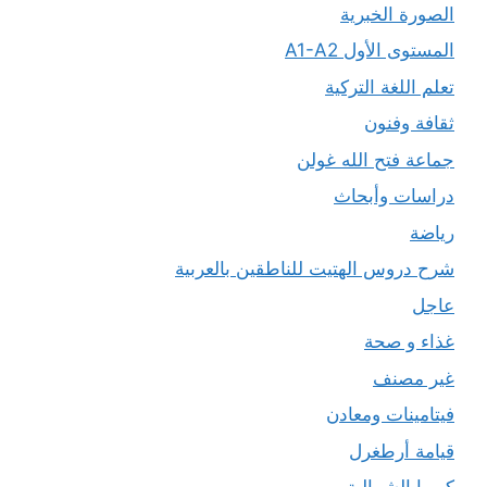
الصورة الخبرية
المستوى الأول A1-A2
تعلم اللغة التركية
ثقافة وفنون
جماعة فتح الله غولن
دراسات وأبحاث
رياضة
شرح دروس الهتيت للناطقين بالعربية
عاجل
غذاء و صحة
غير مصنف
فيتامينات ومعادن
قيامة أرطغرل