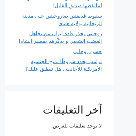
لملتقطها صديق القاتل!
سقوط قذيفتين صاروخيتين على مدينة
الريحانية بولاية هاتاي
روحاني يحذر قادة إيران من تجاهل
الغضب الشعبي و يذكّرهم بمصير الشاه!
حسن روحاني
ترامب يحدد شروطًا لمنح الجنسية
الأمريكية للأجانب.. هل تنطبق عليك؟
آخر التعليقات
لا توجد تعليقات للعرض.