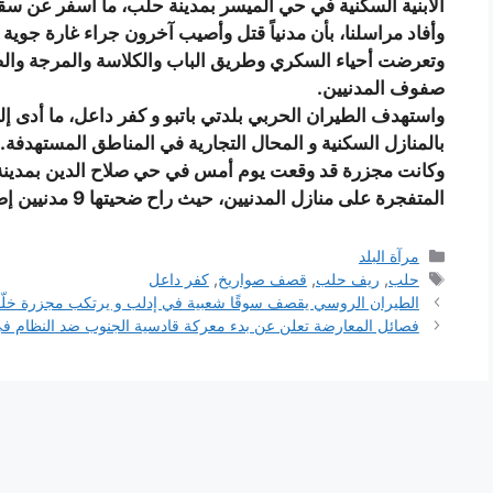
الأبنية السكنية في حي الميسر بمدينة حلب، ما أسفر عن سقوط 3 قتلى وإصابة أكثر من 15 م
وأفاد مراسلنا، بأن مدنياً قتل وأصيب آخرون جراء غارة جوية
وتعرضت أحياء السكري وطريق الباب والكلاسة والمرجة وال
صفوف المدنيين.
واستهدف الطيران الحربي بلدتي باتبو و كفر داعل، ما أدى 
بالمنازل السكنية و المحال التجارية في المناطق المستهدفة.
وكانت مجزرة قد وقعت يوم أمس في حي صلاح الدين بمدينة
المتفجرة على منازل المدنيين، حيث راح ضحيتها 9 مدنيين إضافة إلى إصابة آخرين بجروح.
التصنيفات
مرآة البلد
الوسوم
حلب
,
ريف حلب
,
قصف صواريخ
,
كفر داعل
الطيران الروسي يقصف سوقًا شعبية في إدلب و يرتكب مجزرة خلّفت أكثر من 80 ق
فصائل المعارضة تعلن عن بدء معركة قادسية الجنوب ضد النظام في