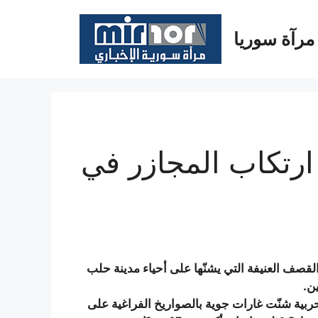
مرآة سوريا
ارتكاب المجازر في
لحربي اليوم 10أيلول/سبتمبر 2016، حملة القصف العنيفة التي يشنّها على أحياء مدينة حلب
ن.
بية شنّت غارات جوية بالصواريخ الفراغية على