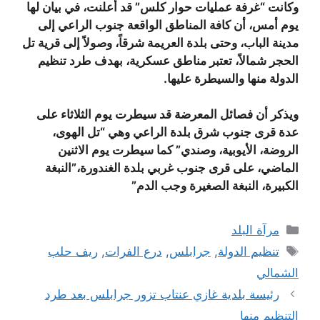
وكانت “غرفة عمليات حوار كلس” قد أعلنت، في بيان لها
يوم أمس، أن كافة المناطق الواقعة جنوب الراعي إلى
مدينة الباب، وحتى بلدة العريمة شرقاً، وصولاً إلى قرية تل
الحجر شمالاً، تعتبر مناطق عسكرية، بهدف طرد تنظيم
الدولة منها والسيطرة عليها.
ويذكر أن فصائل المعرضة قد سيطرت يوم الثلاثاء على
عدة قرى جنوب شرق بلدة الراعي وهي “تل الهوى،
الروضة، الأيوبية، وصندي” كما سيطرت يوم الاثنين
الماضي، على قرى جنوب غربي بلدة الغندورة،”النبغة
الكبيرة، النبغة الصغيرة وجب الدم”
التصنيفات
مرآة البلد
الوسوم
تنظيم الدولة
,
جرابلس
,
درع الفرات
,
ريف حلب
الشمالي
رئيسة بلدية غازي عنتاب تزور جرابلس بعد طرد
التنظيم منها