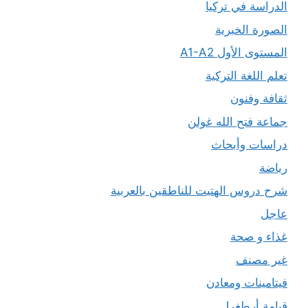
الدراسة في تركيا
الصورة الخبرية
المستوى الأول A1-A2
تعلم اللغة التركية
ثقافة وفنون
جماعة فتح الله غولن
دراسات وأبحاث
رياضة
شرح دروس الهتيت للناطقين بالعربية
عاجل
غذاء و صحة
غير مصنف
فيتامينات ومعادن
قيامة أرطغرل