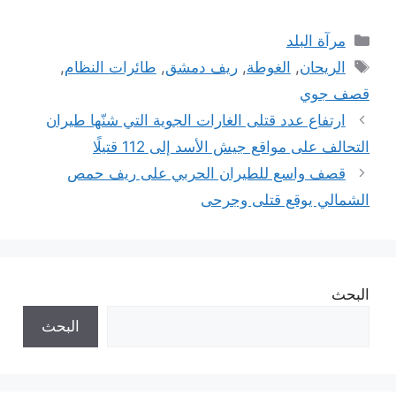
التصنيفات
مرآة البلد
الوسوم
الريحان
,
الغوطة
,
ريف دمشق
,
طائرات النظام
,
قصف جوي
ارتفاع عدد قتلى الغارات الجوية التي شنّها طيران
التحالف على مواقع جيش الأسد إلى 112 قتيلًا
قصف واسع للطيران الحربي على ريف حمص
الشمالي يوقع قتلى وجرحى
البحث
البحث