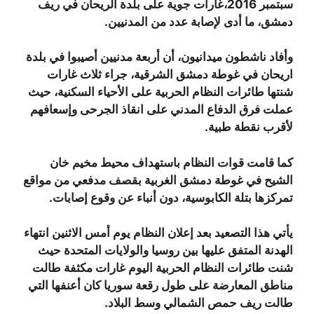
سبتمبر 2016،غارات جوية على بلدة الريحان في ريف
دمشق، ما أدى لإصابة عدد من المدنيين.
وأفاد ناشطون ميدانيون، أن أربعة مدنيين أصيبوا في بلدة
اريحان في غوطة دمشق الشرقية، جراء ثلاث غارات
شنتها طائرات النظام الحربية على الأحياء السكنية، حيث
عملت فرق الدفاع المدني على انقاذ الجرحى وإسعافهم
لأقرب نقطة طبية.
كما قامت قوات النظام باستهداف محيط مخيم خان
الشيح في غوطة دمشق الغربية بقصف مدفعي من مواقع
تمركزها بتلة الكابوسية، دون أنباء عن وقوع إصابات.
يأتي هذا التصعيد بعد إعلان النظام يوم أمس الاثنين انتهاء
الهدنة المتفق عليها بين روسيا والولايات المتحدة حيث
شنت طائرات النظام الحربية اليوم غارات مكثفة طالت
مناطق المعارضة على طول رقعة سوريا كان أعنفها التي
طالت ريف حمص الشمالي وسط البلاد.