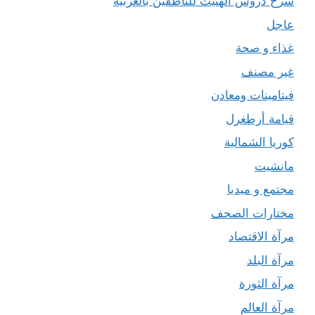
شرح دروس الهتيت للناطقين بالعربية
عاجل
غذاء و صحة
غير مصنف
فيتامينات ومعادن
قيامة أرطغرل
كوريا الشمالية
مانشيت
مجتمع و ميديا
مختارات الصحف
مرآة الاقتصاد
مرآة البلد
مرآة الثورة
مرآة العالم