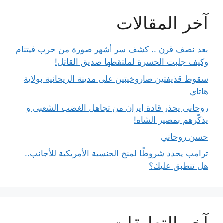
آخر المقالات
بعد نصف قرن .. كشف سر أشهر صورة من حرب فيتنام
وكيف جلبت الحسرة لملتقطها صديق القاتل!
سقوط قذيفتين صاروخيتين على مدينة الريحانية بولاية
هاتاي
روحاني يحذر قادة إيران من تجاهل الغضب الشعبي و
يذكّرهم بمصير الشاه!
حسن روحاني
ترامب يحدد شروطًا لمنح الجنسية الأمريكية للأجانب..
هل تنطبق عليك؟
آخر التعليقات