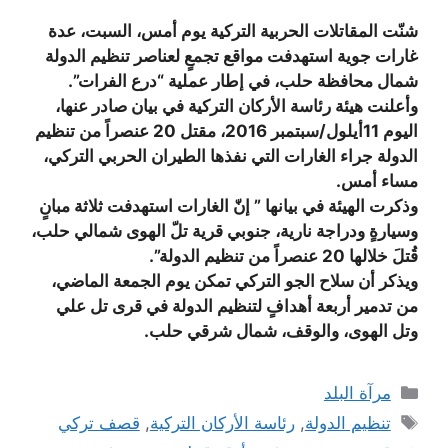
شنّت المقاتلات الحربية التركية يوم أمس، السبت، عدة
غارات جوية استهدفت مواقع تجمعٍ لعناصر تنظيم الدولة
شمال محافظة حلب، في إطار عملية “درع الفرات”.
وأعلنت هيئة رئاسة الأركان التركية في بيان صادر عنها،
اليوم 11أيلول/سبتمبر 2016، مقتل 20 عنصراً من تنظيم
الدولة جراء الغارات التي نفذها الطيران الحربي التركي،
مساء أمس.
وذكرت الهيئة في بيانها ” إنّ الغارات استهدفت ثلاثة مبانٍ
وسيارةٍ ودراجة نارية، جنوبي قرية تلّ الهوى شمالي حلب،
قُتلَ خلالها 20 عنصراً من تنظيم الدولة”.
ويذكر أن سلاح الجو التركي تمكن يوم الجمعة الماضي،
من تدمير أربعة أهدافٍ لتنظيم الدولة في قرى تل علي
وتل الهوى، والوقف، شمال شرقي حلب.
التصنيفات
مرآة البلد
الوسوم
تنظيم الدولة
,
رئاسة الأركان التركية
,
قصف تركي