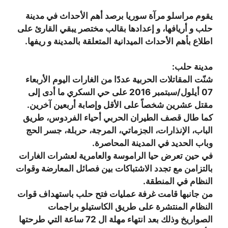
يقوم مراسلو مرآة سوريا برصد أهم الأحداث في مدينة
‫‏حلب‬ و أريافها، و إعدادها بقالب مختصر يبقي القارئ على
اطلاع بأهم الأحداث الميدانية المتعلقة بالمدينة و ريفها.
مدينة حلب:
شنّت المقاتلات الحربية عددًا من الغارات اليوم الأربعاء
07 أيلول/سبتمبر 2016 على حي السكري ما أدى إلى
مقتل عشرين شخصاً على الأقل وإصابة أربعين آخرين.
كما طال قصف الطيران الحربي أحياء الفردوس، طريق
الباب، الإنذارات، الجزماتي، المرجة، حربلة، جسر الحج
وباب الحديد في المدينة المحاصرة.
في حين تعرض حيا الراموسة والعامرية لعشرات الغارات
بالتزامن مع تجدد الاشتباكات بين فصائل المعارضة وقوات
النظام في المنطقة.
من جانبها قامت غرفة عمليات فتح حلب باستهداف قوات
النظام المنتشرة على طريق الكاستيلو براجمات
الصواريخ وذلك بعد انتهاء مهلة ال 72 ساعة التي طرحتها