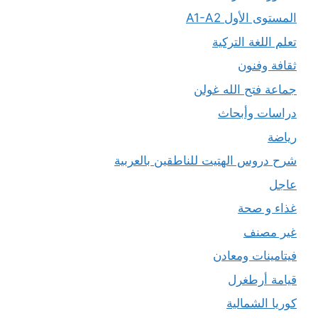
المستوى الأول A1-A2
تعلم اللغة التركية
ثقافة وفنون
جماعة فتح الله غولن
دراسات وأبحاث
رياضة
شرح دروس الهتيت للناطقين بالعربية
عاجل
غذاء و صحة
غير مصنف
فيتامينات ومعادن
قيامة أرطغرل
كوريا الشمالية