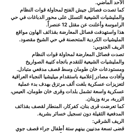
الأحد الماضي.
كما تصدت فصائل جيش الفتح لمحاولة قوات النظام
والمليشيات الشيعية التسلل على محور الدباغات في حي
الراموسة وأعلنت عن مقتل 12 عنصراً.
هذا واستهدفت فصائل المعارضة بقذائف الهاون مواقع
المليشيات الكردية المتحصنة في حي الشيخ مقصود.
الريف الجنوبي:
تصدت فصائل المعارضة لمحاولة قوات النظام
والمليشيات الشيعية للتقدم باتجاه كتيبة الصواريخ
ومستودعات خان طومان وسط قصف مدفعي متبادل.
وأفادت مصادر إعلامية باستقدام ميليشيا النجباء العراقية
لتعزيزات عسكرية بلغت ألف مرتزق بهدف بدء عملية
عسكرية واسعة تشمل بلدات وقرى خان طومان، العيس،
الزربة، برنة وزيتان.
كما تعرضت قرى بنان، كفركار، المنطار لقصف بقذائف
المدفعية الثقيلة دون تسجيل خسائر بشرية.
الريف الشرقي:
قضى تسعة مدنيين بينهم ستة أطفال جراء قصف جوي