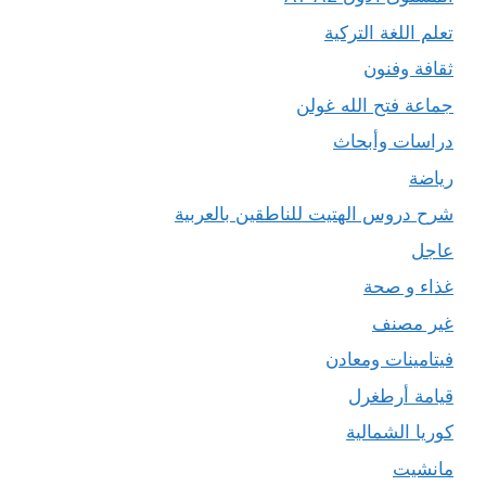
تعلم اللغة التركية
ثقافة وفنون
جماعة فتح الله غولن
دراسات وأبحاث
رياضة
شرح دروس الهتيت للناطقين بالعربية
عاجل
غذاء و صحة
غير مصنف
فيتامينات ومعادن
قيامة أرطغرل
كوريا الشمالية
مانشيت