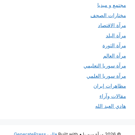
مجتمع و ميديا
مختارات الصحف
مرآة الاقتصاد
مرآة البلد
مرآة الثورة
مرآة العالم
مرآة سوريا التعليمي
مرآة سوريا العلمي
مظاهرات إيران
مقالات وآراء
هادي العبد الله
© 2026 مرآة سوريا
• Built with
قالب GeneratePress