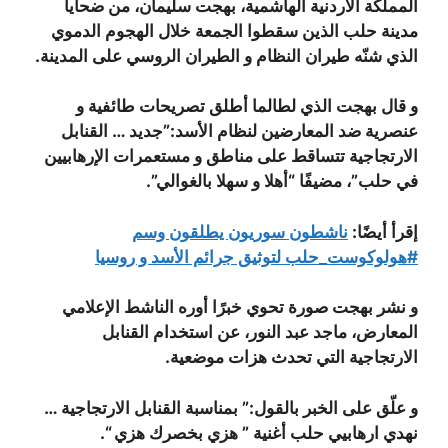
المملكة الأردنية الهاشمية، بهجت سليمان، من ضحايا
مدينة حلب الذين سقطوا الجمعة خلال الهجوم الدموي
الذي شنّه طيران النظام و الطيران الروسي على المدينة.
و قال بهجت الذي لطالما أطلق تصريحات طائفية و
عنصرية ضد المعارضين لنظام الأسد:”جديد … القنابل
الارتجاجية تتساقط على مناطق و مستعمرات الإرهابيين
في حلب”، مضيفًا “أهلا و سهلا بالغوالي”.
إقرأ أيضًا:
ناشطون سوريون يطلقون وسم
#هولوكوست_حلب
لتوثيق جرائم الأسد و روسيا
و نشر بهجت صورة تحوي خبرًا أوره الناشط الإعلامي
المعارض، ماجد عبد النور، عن استخدام القنابل
الارتجاجية التي تحدث هزات موضعية.
و علّق على الخبر بالقول:” بمناسبة القنابل الارتجاجية …
نهدي ارهابيي حلب أغنية ” هزي بخصرك هزي “.