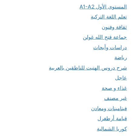
المستوى الأول A1-A2
تعلم اللغة التركية
ثقافة وفنون
جماعة فتح الله غولن
دراسات وأبحاث
رياضة
شرح دروس الهتيت للناطقين بالعربية
عاجل
غذاء و صحة
غير مصنف
فيتامينات ومعادن
قيامة أرطغرل
كوريا الشمالية