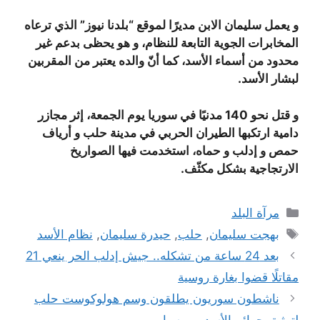
و يعمل سليمان الابن مديرًا لموقع “بلدنا نيوز” الذي ترعاه
المخابرات الجوية التابعة للنظام، و هو يحظى بدعم غير
محدود من أسماء الأسد، كما أنّ والده يعتبر من المقربين
لبشار الأسد.
و قتل نحو 140 مدنيًا في سوريا يوم الجمعة، إثر مجازر
دامية ارتكبها الطيران الحربي في مدينة حلب و أرياف
حمص و إدلب و حماه، استخدمت فيها الصواريخ
الارتجاجية بشكل مكثّف.
التصنيفات
مرآة البلد
الوسوم
بهجت سليمان
,
حلب
,
حيدرة سليمان
,
نظام الأسد
بعد 24 ساعة من تشكله.. جيش إدلب الحر ينعي 21
مقاتلًا قضوا بغارة روسية
ناشطون سوريون يطلقون وسم هولوكوست حلب
لتوثيق جرائم الأسد و روسيا