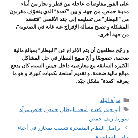
على الفور مفاوضات عاجلة بين قطر و تجار من أبناء
مدينة حمص، من جهة، و بين “كعدة” الذي يتخوّف مقربون
من “البيطار” من تسليمه إلى جند الأقصى “فتتعقد
المشكلة و تصبح مسألة الإفراج عنه غاية في الصعوبة”،
من جهة أخرى.
و رجّح مطلعون أن يتم الإفراج عن “البيطار” بمبالغ مالية
ضخمة، خصوصًا و أنّ منهج البيطار في حل المشاكل
الكثيرة السابقة مع معارضيه داخل جيش السنة، كان بدفع
مبالغ مالية ضخمة، و تقديم أسلحة بكميات كبيرة، و هو ما
يعرفه “كعدة” بشكل جيّد.
التصنيفات
مرآة البلد
الوسوم
أبو حيدر كعدة
,
أمجد البيطار
,
حمص
,
خاص مرآة
سوريا
,
ريف حمص
براميل النظام المتفجرة تتسبب بمجازر في أحياء
حلب المحاصرة