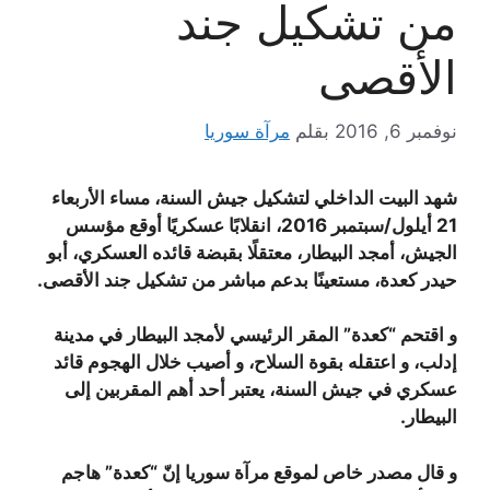
من تشكيل جند
الأقصى
نوفمبر 6, 2016
بقلم
مرآة سوريا
شهد البيت الداخلي لتشكيل جيش السنة، مساء الأربعاء
21 أيلول/سبتمبر 2016، انقلابًا عسكريًا أوقع مؤسس
الجيش، أمجد البيطار، معتقلًا بقبضة قائده العسكري، أبو
حيدر كعدة، مستعينًا بدعم مباشر من تشكيل جند الأقصى.
و اقتحم “كعدة” المقر الرئيسي لأمجد البيطار في مدينة
إدلب، و اعتقله بقوة السلاح، و أصيب خلال الهجوم قائد
عسكري في جيش السنة، يعتبر أحد أهم المقربين إلى
البيطار.
و قال مصدر خاص لموقع مرآة سوريا إنّ “كعدة” هاجم