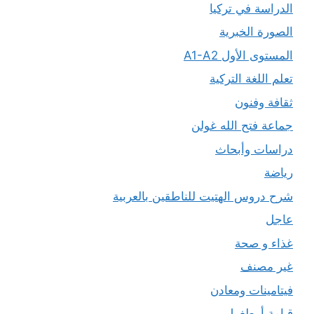
الدراسة في تركيا
الصورة الخبرية
المستوى الأول A1-A2
تعلم اللغة التركية
ثقافة وفنون
جماعة فتح الله غولن
دراسات وأبحاث
رياضة
شرح دروس الهتيت للناطقين بالعربية
عاجل
غذاء و صحة
غير مصنف
فيتامينات ومعادن
قيامة أرطغرل