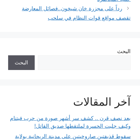
رداً على مجزرة خان شيخون..فصائل المعارضة
تقصف مواقع قوات النظام في سلحب
البحث
البحث
آخر المقالات
بعد نصف قرن .. كشف سر أشهر صورة من حرب فيتنام
وكيف جلبت الحسرة لملتقطها صديق القاتل!
سقوط قذيفتين صاروخيتين على مدينة الريحانية بولاية