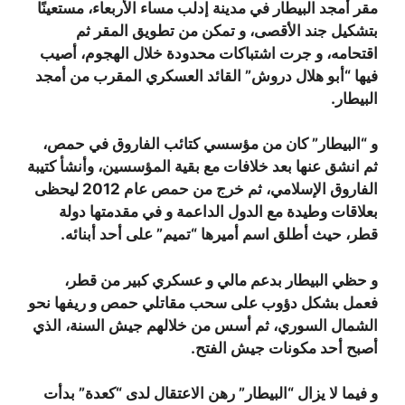
مقر أمجد البيطار في مدينة إدلب مساء الأربعاء، مستعينًا
بتشكيل جند الأقصى، و تمكن من تطويق المقر ثم
اقتحامه، و جرت اشتباكات محدودة خلال الهجوم، أصيب
فيها “أبو هلال دروش” القائد العسكري المقرب من أمجد
البيطار.
و “البيطار” كان من مؤسسي كتائب الفاروق في حمص،
ثم انشق عنها بعد خلافات مع بقية المؤسسين، وأنشأ كتيبة
الفاروق الإسلامي، ثم خرج من حمص عام 2012 ليحظى
بعلاقات وطيدة مع الدول الداعمة و في مقدمتها دولة
قطر، حيث أطلق اسم أميرها “تميم” على أحد أبنائه.
و حظي البيطار بدعم مالي و عسكري كبير من قطر،
فعمل بشكل دؤوب على سحب مقاتلي حمص و ريفها نحو
الشمال السوري، ثم أسس من خلالهم جيش السنة، الذي
أصبح أحد مكونات جيش الفتح.
و فيما لا يزال “البيطار” رهن الاعتقال لدى “كعدة” بدأت