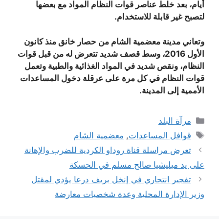
أيام، بعد خلط عناصر قوات النظام المواد مع بعضها
لتصبح غير قابلة للاستخدام.
وتعاني مدينة معضمية الشام من حصار خانق منذ كانون
الأول 2016، وسط قصف شديد تتعرض له من قبل قوات
النظام، ونقص شديد في المواد الغذائية والطبية وتعمل
قوات النظام في كل مرة على عرقلة دخول المساعدات
الأممية إلى المدينة.
التصنيفات
مرآة البلد
الوسوم
قوافل المساعدات
,
معضمية الشام
تعرض مراسلة قناة روداو الكردية للضرب والإهانة
على يد ميليشيا صالح مسلم في الحسكة
تفجير انتحاري في إنخل بريف درعا يؤدي لمقتل
وزير الإدارة المحلية وعدة شخصيات معارضة