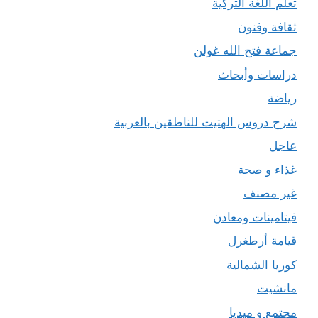
تعلم اللغة التركية
ثقافة وفنون
جماعة فتح الله غولن
دراسات وأبحاث
رياضة
شرح دروس الهتيت للناطقين بالعربية
عاجل
غذاء و صحة
غير مصنف
فيتامينات ومعادن
قيامة أرطغرل
كوريا الشمالية
مانشيت
مجتمع و ميديا