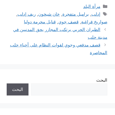
التصنيفات
مرآة البلد
الوسوم
إدلب
,
براميل متفجرة
,
خان شيخون
,
ريف إدلب
,
صواريخ فراغية
,
قصف جوي
,
قنابل محرمة دوليا
الطيران الحربي يرتكب المجازر بحق المدنيين في
مدينة حلب
قصف مدفعي وجوي لقوات النظام على أحياء حلب
المحاصرة
البحث
البحث