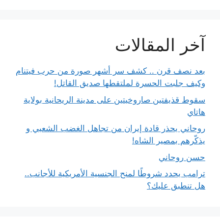
آخر المقالات
بعد نصف قرن .. كشف سر أشهر صورة من حرب فيتنام
وكيف جلبت الحسرة لملتقطها صديق القاتل!
سقوط قذيفتين صاروخيتين على مدينة الريحانية بولاية
هاتاي
روحاني يحذر قادة إيران من تجاهل الغضب الشعبي و
يذكّرهم بمصير الشاه!
حسن روحاني
ترامب يحدد شروطًا لمنح الجنسية الأمريكية للأجانب..
هل تنطبق عليك؟