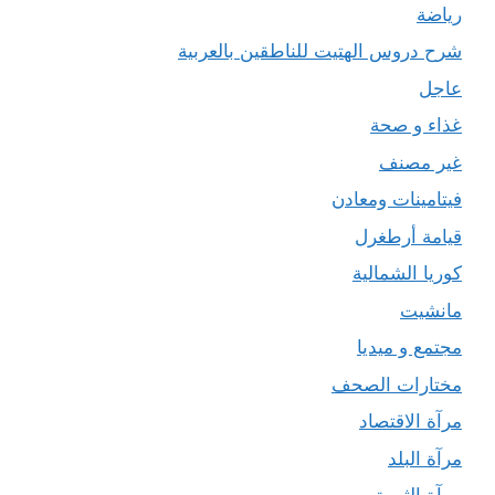
رياضة
شرح دروس الهتيت للناطقين بالعربية
عاجل
غذاء و صحة
غير مصنف
فيتامينات ومعادن
قيامة أرطغرل
كوريا الشمالية
مانشيت
مجتمع و ميديا
مختارات الصحف
مرآة الاقتصاد
مرآة البلد