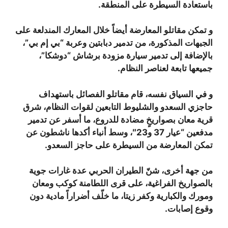
باستعادة السيطرة على المنطقة.
و تمكن مقاتلو المعارضة أيضاً خلال المعارك المندلعة على
الجبهات المذكورة، من تدمير دبابتين وعربة “بي إم بي”،
بالإضافة إلى تدمير سيارة مزودة برشاش “دوشكا”،
جميعها تابعة لعناصر النظام.
و في السياق نفسه، قام مقاتلو الفصائل باستهداف
حاجزي السعدو والشليوط التابعين لقوات النظام، شرق
قرية معان بصواريخٍ مضادة للدروع، ما أسفر عن تدمير
مدفعين “عيار 37 و23″، وسط أنباء أكدها ناشطون عن
تمكن المعارضة من السيطرة على حاجز السعدو.
من جهة أخرى، شنّ الطيران الحربي عدة غارات جوية
بالصواريخ الفراغية، على قرى اللطامنة كوكب ومعان
ومورك والكبارية وكفر زيتا، ما خلّف أضراراً مادية دون
وقوع إصابات.