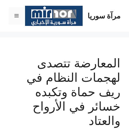
نتقل
لى
مرآة سوريا
القائمة
لمحتوى
المعارضة تتصدى
لهجمات النظام في
ريف حماة وتكبده
خسائر في الأرواح
والعتاد