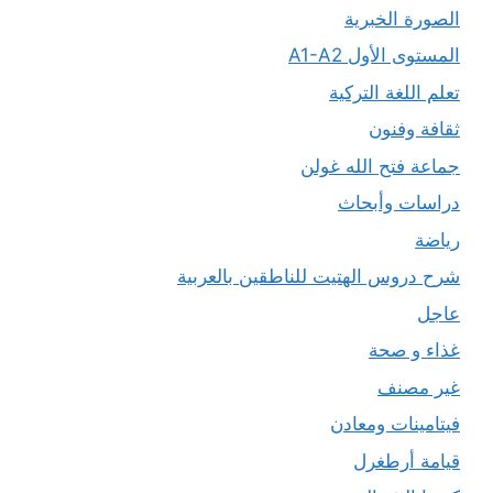
الصورة الخبرية
المستوى الأول A1-A2
تعلم اللغة التركية
ثقافة وفنون
جماعة فتح الله غولن
دراسات وأبحاث
رياضة
شرح دروس الهتيت للناطقين بالعربية
عاجل
غذاء و صحة
غير مصنف
فيتامينات ومعادن
قيامة أرطغرل