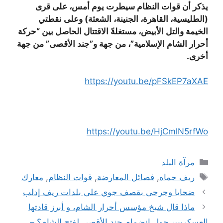
يذكر أن قوات النظام سيطرت يوم أمس، على قرى
(الطليسية، القاهرة، الجنينة، الشعثة) وعلى نقطتي
الخيمة والتل الأبيض، مستغلةً الاقتتال الحاصل بين “حركة
أحرار الشام الإسلامية”، من جهة و”جند الأقصى” من جهة
أخرى.
https://youtu.be/pFSkEP7aXAE
https://youtu.be/HjCmlN5rfWo
التصنيفات
مرآة البلد
الوسوم
ريف حماه
,
فصائل المعارضة
,
قوات النظام
,
معارك
ضحايا وجرحى بقصف جوي على بلدات ريف إدلب
ماذا قال شيخ مؤسس أحرار الشام، و أبرز قادتها
العسكريين حول انضمام جند الأقصى لفتح الشام؟ –