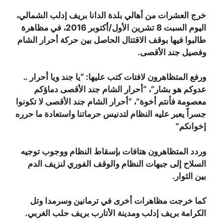
خرج العشرات من أهالي بلدة الدانا بريف إدلب الشمالي،
اليوم السبت 8 تشرين الأول/أكتوبر 2016، في مظاهرة
طالبوا فيها بوقف الاقتتال الحاصل بين حركة أحرار الشام
وفصيل جند الأقصى.
ورفع المتظاهرون لافتات كتب عليها: “يا جند ويا أحرار ..
عدوكم هو بشار”، “أحرار الشام جند الأقصى دماؤكم
معصومة فأنتم أخوة”، “أحرار الشام جند الأقصى لا تكونوا
جسراً يعبر عليه النظام لتدنيس حرماتنا واستعادة ما حرره
إخوانكم”
وردد المتظاهرون هتافات بإسقاط النظام ووجوب توجيه
السلاح إلى جبهات النظام والوقف الفوري لنزيف الدم
بين الثوار.
كما خرجت مظاهرات أخرى في ترمانين وسرمدا وتل
الكرامة بريف إدلب ومدينة الأتارب بريف حلب الغربي.