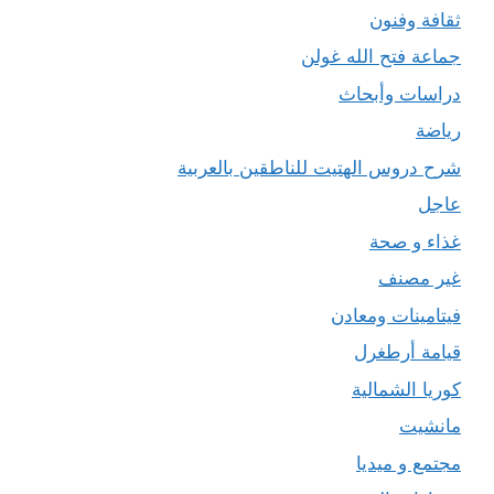
ثقافة وفنون
جماعة فتح الله غولن
دراسات وأبحاث
رياضة
شرح دروس الهتيت للناطقين بالعربية
عاجل
غذاء و صحة
غير مصنف
فيتامينات ومعادن
قيامة أرطغرل
كوريا الشمالية
مانشيت
مجتمع و ميديا