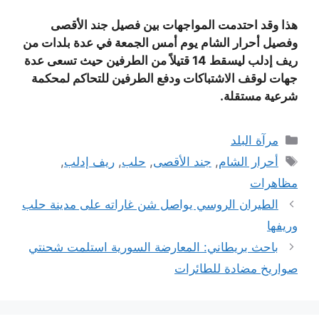
هذا وقد احتدمت المواجهات بين فصيل جند الأقصى
وفصيل أحرار الشام يوم أمس الجمعة في عدة بلدات من
ريف إدلب ليسقط 14 قتيلاً من الطرفين حيث تسعى عدة
جهات لوقف الاشتباكات ودفع الطرفين للتحاكم لمحكمة
شرعية مستقلة.
التصنيفات
مرآة البلد
الوسوم
أحرار الشام
,
جند الأقصى
,
حلب
,
ريف إدلب
,
مظاهرات
الطيران الروسي يواصل شن غاراته على مدينة حلب
وريفها
باحث بريطاني: المعارضة السورية استلمت شحنتي
صواريخ مضادة للطائرات