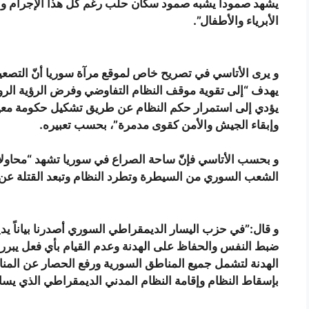
يشهد صموداً يشبه صمود سكان حلب رغم كل هذا الإجرام والم
الأبرياء والأطفال”.
و يرى الأتاسي في تصريح خاص لموقع مرآة سوريا أنّ التصعي
يهدف “إلى تقوية موقف النظام التفاوضي وفرض الرؤية الرو
يؤدي إلى استمرار حكم النظام عن طريق تشكيل حكومة معينة
وإبقاء الجيش والأمن كقوى مدمرة”، بحسب تعبيره.
و بحسب الأتاسي فإنّ ساحة الصراع في سوريا تشهد “محاولات
الشعب السوري من السيطرة وتطرد النظام وتبعد القتلة عن ال
و قال:”في حزب اليسار الديمقراطي السوري أصدرنا بياناً يدي
ضبط النفس والحفاظ على الهدنة وعدم القيام بأي فعل يبرر ل
الهدنة لتشمل جميع المناطق السورية ورفع الحصار عن المن
بإسقاط النظام وإقامة النظام المدني الديمقراطي الذي يسا