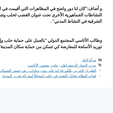
و أضاف:”كان لنا دور واضح في المظاهرات التي أقيمت في الع
النشاطات الجماهيرية الأخرى تحت عنوان الغضب لحلب وشا
الشرقية في النشاط المدني” .
وطالب الأتاسي المجتمع الدولي “بالعمل على حماية حلب وإنقا
توريد الأسلحة للمعارضة كي تتمكن من حماية سكان المدينة”
التصنيفات
مرآة البلد
الوسوم
حزب اليسار الديمقراطي
,
حلب
,
منصور الأتاسي
الطيران الحربي يكثّف غاراته على مدن وبلدات ريف حمص الشمالي
قوات النظام تحاول التقدم في حلب استباقاً لمعركة تحرير المدينة