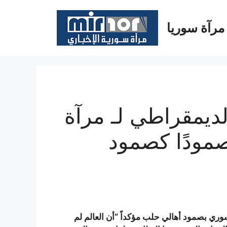
مرآة سوريا
ديمقراطي لـ مرآة
صمودًا كصمود
ري بصمود أهالي حلب مؤكداً “أن العالم لم