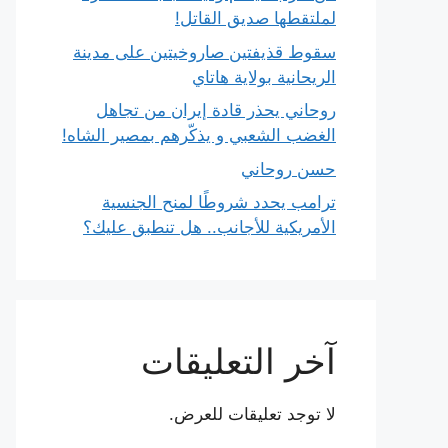
لملتقطها صديق القاتل!
سقوط قذيفتين صاروخيتين على مدينة
الريحانية بولاية هاتاي
روحاني يحذر قادة إيران من تجاهل
الغضب الشعبي و يذكّرهم بمصير الشاه!
حسن روحاني
ترامب يحدد شروطًا لمنح الجنسية
الأمريكية للأجانب.. هل تنطبق عليك؟
آخر التعليقات
لا توجد تعليقات للعرض.