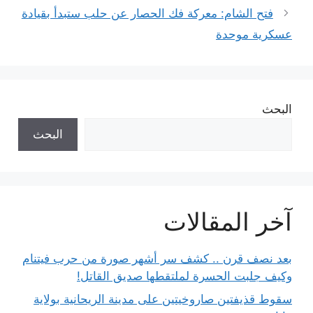
فتح الشام: معركة فك الحصار عن حلب ستبدأ بقيادة
عسكرية موحدة
البحث
البحث
آخر المقالات
بعد نصف قرن .. كشف سر أشهر صورة من حرب فيتنام
وكيف جلبت الحسرة لملتقطها صديق القاتل!
سقوط قذيفتين صاروخيتين على مدينة الريحانية بولاية