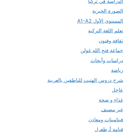
الدراسة في تركيا
الصورة الخبرية
المستوى الأول A1-A2
تعلم اللغة التركية
ثقافة وفنون
جماعة فتح الله غولن
دراسات وأبحاث
رياضة
شرح دروس الهتيت للناطقين بالعربية
عاجل
غذاء و صحة
غير مصنف
فيتامينات ومعادن
قيامة أرطغرل