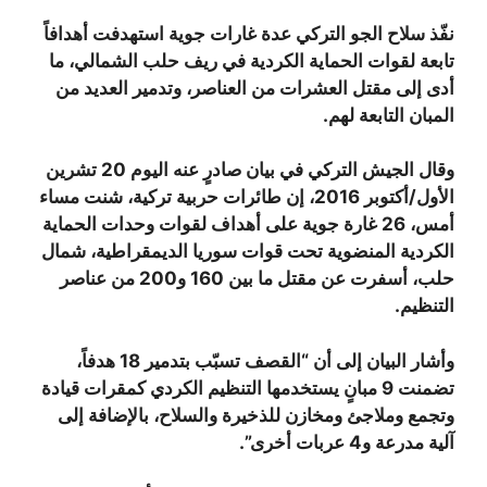
نفّذ سلاح الجو التركي عدة غارات جوية استهدفت أهدافاً
تابعة لقوات الحماية الكردية في ريف حلب الشمالي، ما
أدى إلى مقتل العشرات من العناصر، وتدمير العديد من
المبان التابعة لهم.
وقال الجيش التركي في بيان صادرٍ عنه اليوم 20 تشرين
الأول/أكتوبر 2016، إن طائرات حربية تركية، شنت مساء
أمس، 26 غارة جوية على أهداف لقوات وحدات الحماية
الكردية المنضوية تحت قوات سوريا الديمقراطية، شمال
حلب، أسفرت عن مقتل ما بين 160 و200 من عناصر
التنظيم.
وأشار البيان إلى أن “القصف تسبّب بتدمير 18 هدفاً،
تضمنت 9 مبانٍ يستخدمها التنظيم الكردي كمقرات قيادة
وتجمع وملاجئ ومخازن للذخيرة والسلاح، بالإضافة إلى
آلية مدرعة و4 عربات أخرى”.