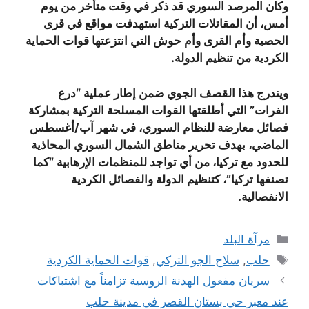
وكان المرصد السوري قد ذكر في وقت متأخر من يوم
أمس، أن المقاتلات التركية استهدفت مواقع في قرى
الحصية وأم القرى وأم حوش التي انتزعتها قوات الحماية
الكردية من تنظيم الدولة.
ويندرج هذا القصف الجوي ضمن إطار عملية “درع
الفرات” التي أطلقتها القوات المسلحة التركية بمشاركة
فصائل معارضة للنظام السوري، في شهر آب/أغسطس
الماضي، بهدف تحرير مناطق الشمال السوري المحاذية
للحدود مع تركيا، من أي تواجد للمنظمات الإرهابية “كما
تصنفها تركيا”، كتنظيم الدولة والفصائل الكردية
الانفصالية.
التصنيفات
مرآة البلد
الوسوم
حلب
,
سلاح الجو التركي
,
قوات الحماية الكردية
سريان مفعول الهدنة الروسية تزامناً مع اشتباكات
عند معبر حي بستان القصر في مدينة حلب