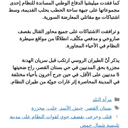
كما فقدت ميليشيا الدفاع الوطني المساندة للنظام إحدى
مجموعاتها على جبهة ساحة الحطب بحلب القديمة، وسط
اشتباكات مع مقاتلي المعارضة السورية.
و ترافقت الاشتباكات على جميع محاور القتال بقصف
صاروخي و مدفعي مكثّف، انطلاقًا من مواقع سيطرة
النظام في الأحياء المجاورة.
يذكر أنّ الطيران الروسي ارتكب قبل سريان الهدنة
مجزرة بحق المدنيين في حي بستان القصر، راح ضحيتها
5 مدنيين على الأقل، في حين جرح آخرون بأحياء مختلفة
في المدينة المحاصرة إثر غارات جويّة من طيران النظام.
التصنيفات
مرآة البلد
الوسوم
بستان القصر
,
جيش الأسد
,
حلب
,
مجزرة
قتلى وجرحى بقصف جوي لقوات النظام على مدينة
تلبيسة شمال حمص