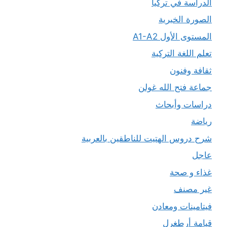
الدراسة في تركيا
الصورة الخبرية
المستوى الأول A1-A2
تعلم اللغة التركية
ثقافة وفنون
جماعة فتح الله غولن
دراسات وأبحاث
رياضة
شرح دروس الهتيت للناطقين بالعربية
عاجل
غذاء و صحة
غير مصنف
فيتامينات ومعادن
قيامة أرطغرل