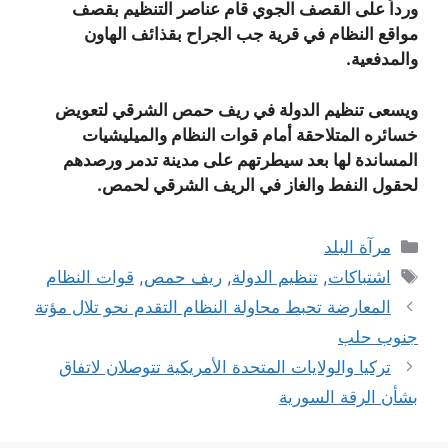
ورداً على القصف الجوي قام عناصر التنظيم بقصف
مواقع النظام في قرية جب الجراح بقذائف الهاون
والمدفعية.
ويسعى تنظيم الدولة في ريف حمص الشرقي لتعويض
خسائره المتلاحقة أمام قوات النظام والميليشيات
المساندة لها بعد سيطرتهم على مدينة تدمر ورصدهم
لحقول النفط والغاز في الريف الشرقي لحمص.
التصنيفات
مرآة البلد
الوسوم
اشتباكات
,
تنظيم الدولة
,
ريف حمص
,
قوات النظام
المعارضة تحبط محاولة النظام التقدم نحو تلال مؤتة
جنوب حلب
تركيا والولايات المتحدة الأمريكية تتوصلان لاتفاق
بشأن الرقة السورية