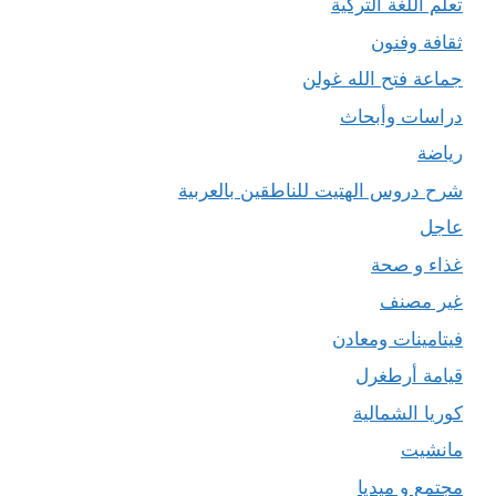
تعلم اللغة التركية
ثقافة وفنون
جماعة فتح الله غولن
دراسات وأبحاث
رياضة
شرح دروس الهتيت للناطقين بالعربية
عاجل
غذاء و صحة
غير مصنف
فيتامينات ومعادن
قيامة أرطغرل
كوريا الشمالية
مانشيت
مجتمع و ميديا