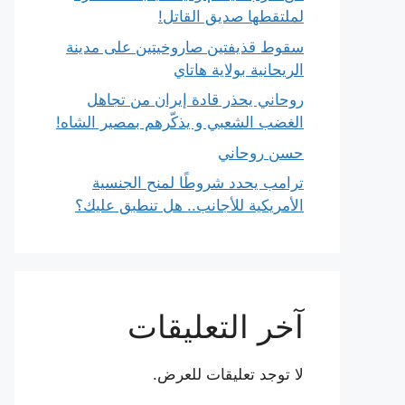
لملتقطها صديق القاتل!
سقوط قذيفتين صاروخيتين على مدينة
الريحانية بولاية هاتاي
روحاني يحذر قادة إيران من تجاهل
الغضب الشعبي و يذكّرهم بمصير الشاه!
حسن روحاني
ترامب يحدد شروطًا لمنح الجنسية
الأمريكية للأجانب.. هل تنطبق عليك؟
آخر التعليقات
لا توجد تعليقات للعرض.