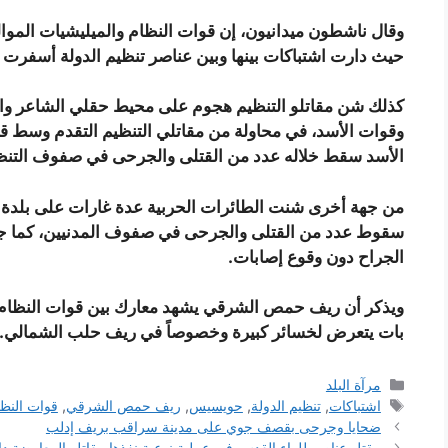
وقال ناشطون ميدانيون، إن قوات النظام والميليشيات المو
حيث دارت اشتباكات بينها وبين عناصر تنظيم الدولة أسفرت
كذلك شن مقاتلو التنظيم هجوم على محيط حقلي الشاعر وال
وقوات الأسد، في محاولة من مقاتلي التنظيم التقدم وس
الأسد سقط خلاله عدد من القتلى والجرحى في صفوف التنظ
من جهة أخرى شنت الطائرات الحربية عدة غارات على بلدة
سقوط عدد من القتلى والجرحى في صفوف المدنيين، كما ج
الجراح دون وقوع إصابات.
ويذكر أن ريف حمص الشرقي يشهد معارك بين قوات النظام وا
بات يتعرض لخسائر كبيرة وخصوصاً في ريف حلب الشمالي.
التصنيفات
مرآة البلد
الوسوم
اشتباكات
,
تنظيم الدولة
,
حويسيس
,
ريف حمص الشرقي
,
قوات النظ
ضحايا وجرحى بقصف جوي على مدينة سراقب بريف إدلب
مقتل عناصر للواء القدس في عملية نوعية نفذها مقاتلو المعارضة 