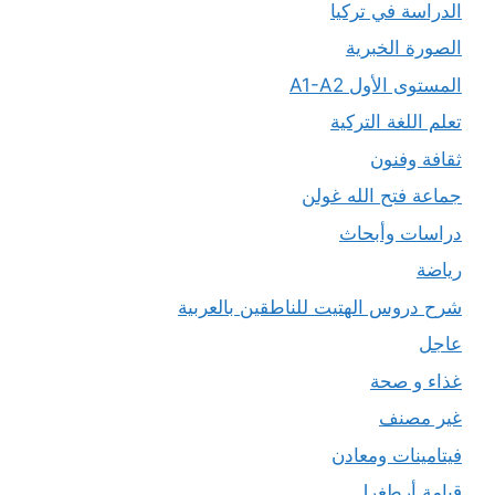
الدراسة في تركيا
الصورة الخبرية
المستوى الأول A1-A2
تعلم اللغة التركية
ثقافة وفنون
جماعة فتح الله غولن
دراسات وأبحاث
رياضة
شرح دروس الهتيت للناطقين بالعربية
عاجل
غذاء و صحة
غير مصنف
فيتامينات ومعادن
قيامة أرطغرل