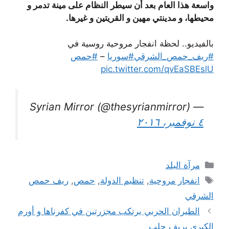
واسعة هذا العام بعد أن سيطر النظام على مينة تدمر و
محيطها، و مدينتي مهين و القريتين و غيرها.
بالفيديو.. لحظة انفجار مروحية روسية في
#ريف_حمص_الشرقي
#سوريا
–
#حمص
pic.twitter.com/qvEaSBEslU
— Syrian Mirror (@thesyrianmirror)
٤ نوفمبر، ٢٠١٦
التصنيفات
مرآة البلد
الوسوم
انفجار مروحية
,
تنظيم الدولة
,
حمص
,
ريف حمص
الشرقي
الطيران الحربي يرتكب مجزرتين في كفرناها و أورم
الكبرى بريف حلب