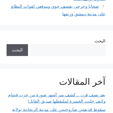
ضحايا وجرحى بقصف جوي ومدفعي لقوات النظام
على مدينة دمشق وريفها
البحث
البحث
آخر المقالات
بعد نصف قرن .. كشف سر أشهر صورة من حرب فيتنام
وكيف جلبت الحسرة لملتقطها صديق القاتل!
سقوط قذيفتين صاروخيتين على مدينة الريحانية بولاية