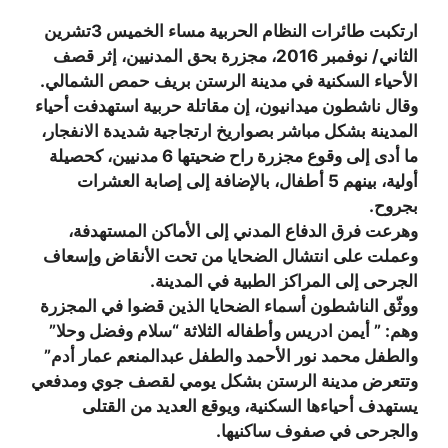
ارتكبت طائرات النظام الحربية مساء الخميس 3تشرين
الثاني/ نوفمبر 2016، مجزرة بحق المدنيين، إثر قصف
الأحياء السكنية في مدينة الرستن بريف حمص الشمالي.
وقال ناشطون ميدانيون، إن مقاتلة حربية استهدفت أحياء
المدينة بشكل مباشر بصواريخ ارتجاجية شديدة الانفجار،
ما أدى إلى وقوع مجزرة راح ضحيتها 6 مدنيين، كحصيلة
أولية، بينهم 5 أطفال، بالإضافة إلى إصابة العشرات
بجروح.
وهرعت فرق الدفاع المدني إلى الأماكن المستهدفة،
وعملت على انتشال الضحايا من تحت الأنقاض وإسعاف
الجرحى إلى المراكز الطبية في المدينة.
ووثّق الناشطون أسماء الضحايا الذين قضوا في المجزرة
وهم: ” أيمن ادريس وأطفاله الثلاثة “سلام وفضل وحلا”
والطفل محمد نور الأحمد والطفل عبدالمنعم عمار أدم”
وتتعرض مدينة الرستن بشكل يومي لقصف جوي ومدفعي
يستهدف أحياءها السكنية، ويوقع العديد من القتلى
والجرحى في صفوف ساكنيها.