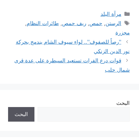
التصنيفات
مرآة البلد
الوسوم
الرستن
,
حمص
,
ريف حمص
,
طائرات النظام
,
مجزرة
ʹʹرصاً للصفوفʹʹ.. لواء سيوف الشام يندمج بحركة
نور الدين الزنكي
قوات درع الفرات تستعيد السيطرة على عدة قرى
شمال حلب
البحث
البحث