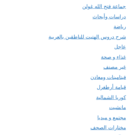
جماعة فتح الله غولن
دراسات وأبحاث
رياضة
شرح دروس الهتيت للناطقين بالعربية
عاجل
غذاء و صحة
غير مصنف
فيتامينات ومعادن
قيامة أرطغرل
كوريا الشمالية
مانشيت
مجتمع و ميديا
مختارات الصحف