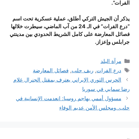
الفرات”.
يذكر أن الجيش التركي أطلق، عملية عسكرية تحت اسم
“درع الفرات” في الـ 24 من آب الماضي، سيطرت خلالها
فصائل المعارضة على كامل الشريط الحدودي بين مدينتي
جرابلس وإعزاز.
التصنيفات
مرآة البلد
الوسوم
درع الفرات
,
ريف حلب
,
فصائل المعارضة
الحرس الثوري الإيراني يعترف بمقتل الجنرال غلام
رضا سمايي في سوريا
مسؤول أممي يهاجم روسيا: انعدمت الإنسانية في
حلب..ومجلس الأمن عديم الوفاء