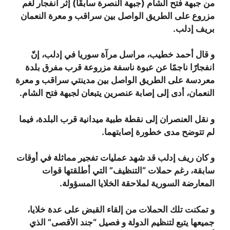
من جبهة فتح الشام (جبهة النصرة سابقًا) إثر انفجار لغم
مزروع على الطريق الواصل بين سراقب و معرة النعمان
بريف إدلب.
و قال أحمد خطيب، مراسل مرآة سوريا في إدلب، إنّ
انفجارًا ناجمًا عن عبوة ناسفة مزروعة قرب مفرق بلدة
معردسة على الطريق الواصل بين مدينتي سراقب و معرة
النعمان، أدى إلى إصابة عنصرين يتبعان لجبهة فتح الشام.
و نقل العنصران إلى نقطة طبية ميدانية قرب البلدة، فيما
لم تتوضح مدى خطورة إصابتهما.
و كان ريف إدلب قد شهد عمليات تفجير مماثلة في أوقات
سابقة، رغم حملات “التنظيف” التي أطلقتها قوات
المعارضة السورية لملاحقة الخلايا المسؤولة.
و تمكنت تلك الحملات من إلقاء القبض على عدة خلايا،
جميعها يتبع لتنظيم الدولة و فصيل “جند الأقصى” الذي