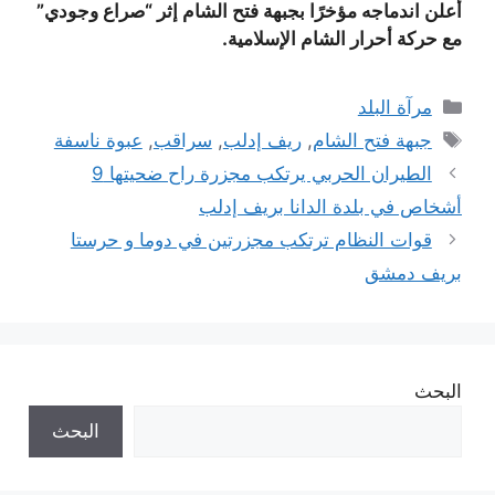
أعلن اندماجه مؤخرًا بجبهة فتح الشام إثر “صراع وجودي”
مع حركة أحرار الشام الإسلامية.
التصنيفات
مرآة البلد
الوسوم
جبهة فتح الشام
,
ريف إدلب
,
سراقب
,
عبوة ناسفة
الطيران الحربي يرتكب مجزرة راح ضحيتها 9
أشخاص في بلدة الدانا بريف إدلب
قوات النظام ترتكب مجزرتين في دوما و حرستا
بريف دمشق
البحث
البحث