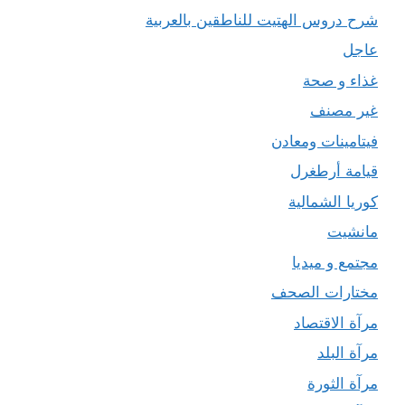
شرح دروس الهتيت للناطقين بالعربية
عاجل
غذاء و صحة
غير مصنف
فيتامينات ومعادن
قيامة أرطغرل
كوريا الشمالية
مانشيت
مجتمع و ميديا
مختارات الصحف
مرآة الاقتصاد
مرآة البلد
مرآة الثورة