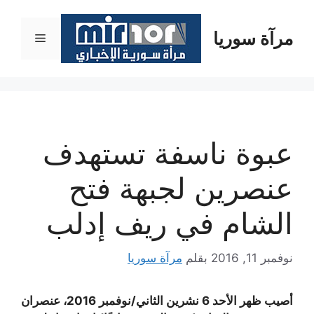
نتقل
لى
مرآة سوريا
القائمة
لمحتوى
عبوة ناسفة تستهدف
عنصرين لجبهة فتح
الشام في ريف إدلب
نوفمبر 11, 2016
بقلم
مرآة سوريا
أصيب ظهر الأحد 6 نشرين الثاني/نوفمبر 2016، عنصران