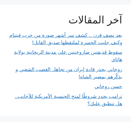
آخر المقالات
بعد نصف قرن .. كشف سر أشهر صورة من حرب فيتنام
وكيف جلبت الحسرة لملتقطها صديق القاتل!
سقوط قذيفتين صاروخيتين على مدينة الريحانية بولاية
هاتاي
روحاني يحذر قادة إيران من تجاهل الغضب الشعبي و
يذكّرهم بمصير الشاه!
حسن روحاني
ترامب يحدد شروطًا لمنح الجنسية الأمريكية للأجانب..
هل تنطبق عليك؟