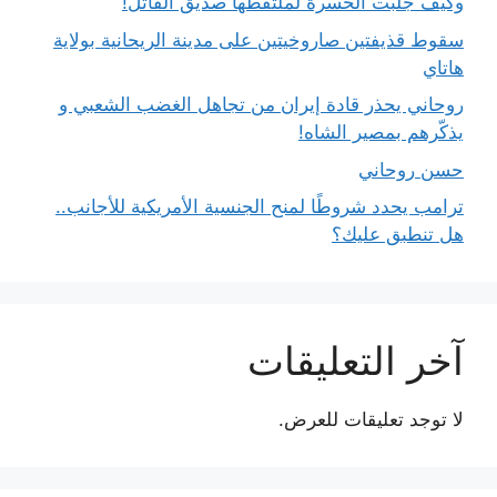
وكيف جلبت الحسرة لملتقطها صديق القاتل!
سقوط قذيفتين صاروخيتين على مدينة الريحانية بولاية
هاتاي
روحاني يحذر قادة إيران من تجاهل الغضب الشعبي و
يذكّرهم بمصير الشاه!
حسن روحاني
ترامب يحدد شروطًا لمنح الجنسية الأمريكية للأجانب..
هل تنطبق عليك؟
آخر التعليقات
لا توجد تعليقات للعرض.