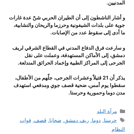
المدنيين.
و أشار الناشطون إلى أن الطيران الحربي شنّ عدة غارات
جوية على بلدات الشيفونية وحرزما والريحان والنشابية،
ما أدى إلى سقوط عدد من الإصابات.
و سارعت فرق الدفاع المدني في القطاع الشرقي لريف
دمشق، إلى الأماكن المستهدفة، وعملت على نقل
الجرحى إلى المراكز الطبية وإخماد الحرائق المندلعة.
يذكر أن 21 قتيلاً وعشرات الجرحى، جلّهم من الأطفال،
سقطوا يوم أمس، ضحية قصف جوي ومدفعي استهدف
مدن دوما وحمورية وحرستا.
التصنيفات
مرآة البلد
الوسوم
حرستا
,
دوما
,
ريف دمشق
,
ضحايا
,
قصف
,
قوات
النظام