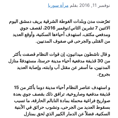
نوفمبر 11, 2016
بقلم
مرآة سوريا
تعرّضت مدن وبلدات الغوطة الشرقية بريف دمشق اليوم
الاثنين 7 تشرين الثاني/نوفمبر 2016، لقصف جوي
ومدفعي مكثف، استهدف أحياءها السكنية، وأوقع العديد
من القتلى والجرحى في صفوف المدنيين.
و قال ناشطون ميدانيون، إن قوات النظام قصفت بأكثر
من 30 قذيفة مدفعية أحياء مدينة حرستا، مستهدفةً منازل
المدنيين، ما أسفر عن مقتل أب وابنته، وإصابة العديد
بجروح.
و استهدف عناصر النظام أحياء مدينة دوما بأكثر من 15
قذيفة مدفعية وصاروخية، ترافق ذلك بقصف جوي بعدة
صواريخ فراغية محملة بمادة النابالم الحارقة، ما تسبب
بسقوط العديد من الجرحى، ونشوب حرائق في الأبنية
السكنية، فضلاً عن الدمار الكبير الذي لحق بمنازل