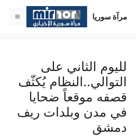
نتقل
لى
مرآة سوريا
القائمة
لمحتوى
لليوم الثاني على
التوالي..النظام يُكثّف
قصفه موقعاً ضحايا
في مدن وبلدات ريف
دمشق